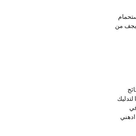
ستحمام
 يجف من
ائج
لتدليك
في
ادهني