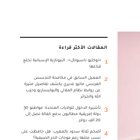
المقالات الأكثر قراءة
«نوكليو ناسيونال».. النيونازية الإسبانية تخلع
1
قناعها
العميل السابق في مكافحة التجسس
2
الفرنسي ماثيو غديري يكشف تفاصيل مثيرة
عن روابط نظام الملالي والبوليساريو وحزب
الله والجزائر
تأشيرة الدخول للولايات المتحدة: مواطنو 30
3
دولة إفريقية مطالبون بدفع كفالة تصل إلى
20 ألف دولار
أضخم ثلاثة سدود بالمغرب: هل حافظت على
4
نسب ملئها رغم موجات الحر الصيفية؟