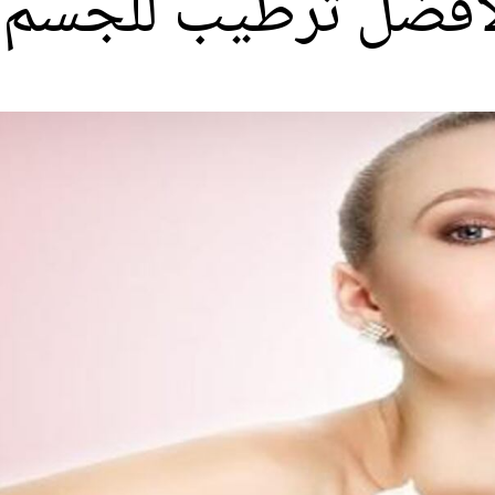
لأفضل ترطيب للجسم