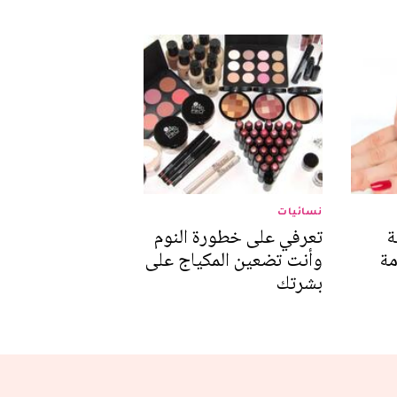
نسائيات
ة
تعرفي على خطورة النوم
مة
وأنت تضعين المكياج على
بشرتك