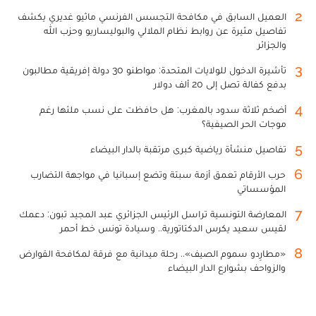
2
العميل السابق في مكافحة التجسس الفرنسي ماثيو غديري يكشف
تفاصيل مثيرة عن روابط نظام الملالي والبوليساريو وحزب الله
والجزائر
3
تأشيرة الدخول للولايات المتحدة: مواطنو 30 دولة إفريقية مطالبون
بدفع كفالة تصل إلى 20 ألف دولار
4
أضخم ثلاثة سدود بالمغرب: هل حافظت على نسب ملئها رغم
موجات الحر الصيفية؟
5
تفاصيل منشأة رياضية كبرى مرتقبة بالدار البيضاء
6
حرب الأرقام تعمق أزمة سبتة وتضع إسبانيا في مواجهة التضارب
المؤسساتي
7
المعارضة التونسية تراسل الرئيس الجزائري عبد المجيد تبون: دعمك
لقيس سعيد يكرس الدكتاتورية.. وسيادة تونس خط أحمر
8
«مطارِدو سموم الصيف».. رحلة ميدانية مع فرقة لمكافحة القوارض
والزواحف بشوارع الدار البيضاء