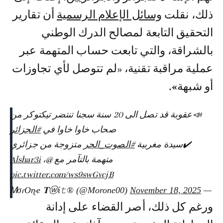
ذلك، نقلت
وسائل الإعلام الرسمية
أن تقارير
التحقيق التابعة لمصالح الدرك الوطني
بالشراقة، والتي تابعت حساب المتهمة عبر
عملية مراقبة تقنية، «لم تتوصل لأي تجاوزات
أو شبهة
»
.
📣عقوبة قد تصل الى 20 سنة سجنا تنتضر تيكتوكر من
صحاب خاوا خاوا في
#الجزائر
✔️سيدة مغربية
#الصوت_الحر
متزوجة من جزائري
متهمة بالتآمر مع
@Alshar3i
،
pic.twitter.com/ws9swGvcjB
November 18, 2025
— ᎷσɾOɳҽ 𝐓ⓦί𝚝®️ (@Morone00)
ورغم كل ذلك، أصر القضاء على إدانة