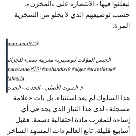
ليعلنوا فيها «الانتصار» على «المخزن»،
حسب توصيفهم الذي لا يخلو من السخرية
المرة.
@amin.amir91
الحبس المؤقت لبوسبيرية مغربية تسيء للجزائر
#mohandis19
#alger
#arabtiktok
#marocaine🇲🇦
#algeria
♬ الصوت الأصلي - الحدث - الحدث
هذا السلوك لم يعد استثناء، بل بات
«
علامة
مسجلة» لدى هذا التيار الذي يجد في أي
إساءة للمغرب مادة احتفالية دسمة. فقبل
أسابيع قليلة، تابع العالم ذات المشهد الساخر