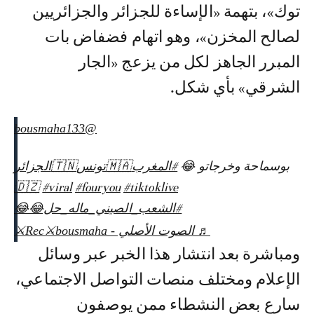
توك»، بتهمة «الإساءة للجزائر والجزائريين
لصالح المخزن»، وهو اتهام فضفاض بات
المبرر الجاهز لكل من يزعج «الجار
الشرقي» بأي شكل.
@bousmaha133
بوسماحة وخرجاتو 😂
#المغرب🇲🇦تونس🇹🇳الجزائر
🇩🇿
#viral
#fouryou
#tiktoklive
#الشعب_الصيني_ماله_حل😂😂
♬ الصوت الأصلي - Rec⚔️bousmaha⚔️
ومباشرة بعد انتشار هذا الخبر عبر وسائل
الإعلام ومختلف منصات التواصل الاجتماعي،
سارع بعض النشطاء ممن يوصفون