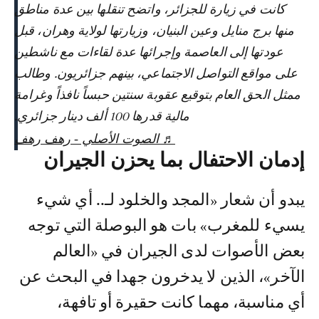
كانت في زيارة للجزائر، واتضح تنقلها بين عدة مناطق
منها برج منايل وعين البنيان، وزيارتها لولاية وهران، قبل
عودتها إلى العاصمة وإجرائها عدة لقاءات مع ناشطين
على مواقع التواصل الاجتماعي، بينهم جزائريون. وطالب
ممثل الحق العام بتوقيع عقوبة سنتين حبساً نافذاً وغرامة
مالية قدرها 100 ألف دينار جزائري.
♬ الصوت الأصلي - رهف رهف
إدمان الاحتفال بما يحزن الجيران
يبدو أن شعار «المجد والخلود لـ.. أي شيء
يسيء للمغرب» بات هو البوصلة التي توجه
بعض الأصوات لدى الجيران في «العالم
الآخر»، الذين لا يدخرون جهدا في البحث عن
أي مناسبة، مهما كانت حقيرة أو تافهة،