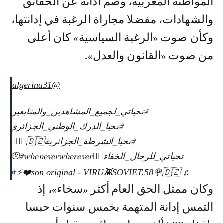
المواطنة المغربية، وصم آذانه عن الحقائق
والشهادات، مفضلا مجاراة الرغبة في إدانتها،
وكأن صوت «الرغبة السياسية» كان أعلى
من صوت «القانون والعدل».
@lalgerina31
#تحياتي_لجميع_المشاهدين_والمتابعين
#تحيا_الدرك_الوطني_الجزائري
#تحيا_الشرطة_الجزائرية🇩🇿👮🏻‍♂️
تحياتي_للرجال_الخفاء🏴‍☠️🫡
#wheneverwherever
♬ son original - VIRU👾SOVIET.58🌹🇩🇿❤️⚡⭐
وكان ممثل الحق العام أكثر «سخاء»، إذ
التمس إدانة المتهمة بخمس سنوات حبسا