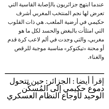
عندما ابتهج جزائريون بالإصابة القاسية التي
تعرض لها نجم المنتخب المغربي أشرف
حكيمي في أرضية الملعب. هي ذات القلوب
التي امتلأت بالبغض والحسد لكل ما هو
مغربي، والتي وجدت في ألم لاعب كرة قدم
أو محنة «تيكتوكر» مناسبة موجبة للرقص
والغناء.
إقرأ أيضا :
الجزائر: حين تتحول
دموع حكيمي إلى المُسكّن
الوحيد لأوجاع النظام العسكري