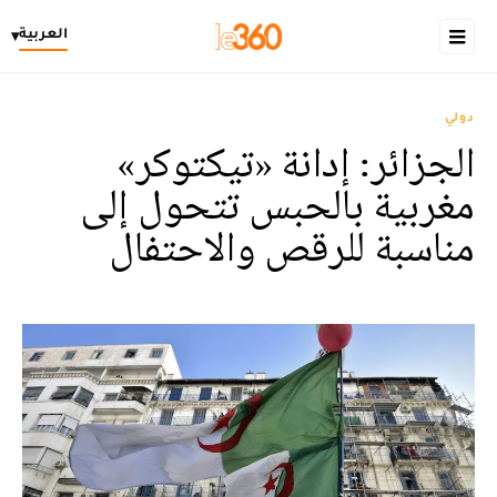
العربية
▾
دولي
الجزائر: إدانة «تيكتوكر»
مغربية بالحبس تتحول إلى
مناسبة للرقص والاحتفال