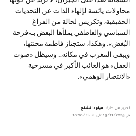
الشماتة ضدا على الجيران، لا تزيد عن كونها
محاولات يائسة لإلهاء الذات عن التحديات
الحقيقية، وتكريس لحالة من الفراغ
السياسي والعاطفي يملأها البعض بـ«فرحة
البُغض». وهكذا، ستجتاز فاطمة محنتها،
ويبقى المغرب في مكانه.. وسيظل «صوت
العقل» هو الغائب الأكبر في مسرحية
«الانتصار الوهمي».
تحرير من طرف
ميلود الشلح
في 19/11/2025 على الساعة 10:00