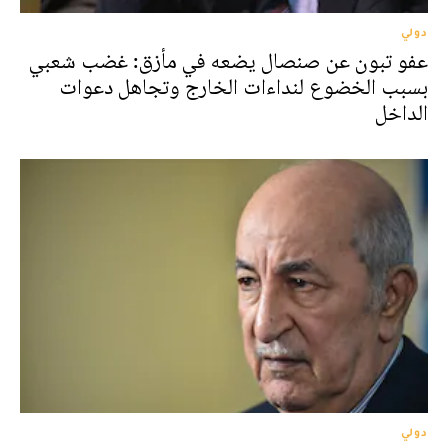
دولي
عفو تبون عن صنصال يضعه في مأزق: غضب شعبي
بسبب الخضوع لنداءات الخارج وتجاهل دعوات
الداخل
دولي