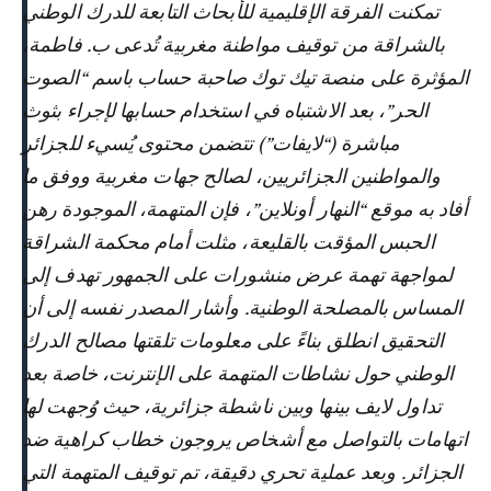
تمكنت الفرقة الإقليمية للأبحاث التابعة للدرك الوطني
بالشراقة من توقيف مواطنة مغربية تُدعى ب. فاطمة،
المؤثرة على منصة تيك توك صاحبة حساب باسم “الصوت
الحر”، بعد الاشتباه في استخدام حسابها لإجراء بثوث
مباشرة (“لايفات”) تتضمن محتوى يُسيء للجزائر
والمواطنين الجزائريين، لصالح جهات مغربية ووفق ما
أفاد به موقع “النهار أونلاين”، فإن المتهمة، الموجودة رهن
الحبس المؤقت بالقليعة، مثلت أمام محكمة الشراقة
لمواجهة تهمة عرض منشورات على الجمهور تهدف إلى
المساس بالمصلحة الوطنية. وأشار المصدر نفسه إلى أن
التحقيق انطلق بناءً على معلومات تلقتها مصالح الدرك
الوطني حول نشاطات المتهمة على الإنترنت، خاصة بعد
تداول لايف بينها وبين ناشطة جزائرية، حيث وُجهت لها
اتهامات بالتواصل مع أشخاص يروجون خطاب كراهية ضد
الجزائر. وبعد عملية تحري دقيقة، تم توقيف المتهمة التي