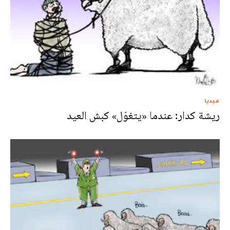
ميديا
ريشة كدار: عندما «يتغوّل» كبش العيد