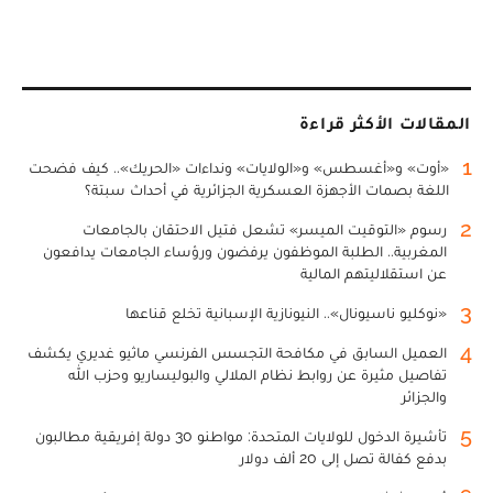
المقالات الأكثر قراءة
1
«أوت» و«أغسطس» و«الولايات» ونداءات «الحريك».. كيف فضحت
اللغة بصمات الأجهزة العسكرية الجزائرية في أحداث سبتة؟
2
رسوم «التوقيت الميسر» تشعل فتيل الاحتقان بالجامعات
المغربية.. الطلبة الموظفون يرفضون ورؤساء الجامعات يدافعون
عن استقلاليتهم المالية
3
«نوكليو ناسيونال».. النيونازية الإسبانية تخلع قناعها
4
العميل السابق في مكافحة التجسس الفرنسي ماثيو غديري يكشف
تفاصيل مثيرة عن روابط نظام الملالي والبوليساريو وحزب الله
والجزائر
5
تأشيرة الدخول للولايات المتحدة: مواطنو 30 دولة إفريقية مطالبون
بدفع كفالة تصل إلى 20 ألف دولار