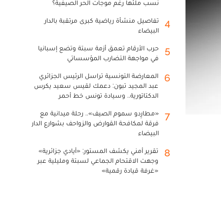
نسب ملئها رغم موجات الحر الصيفية؟
تفاصيل منشأة رياضية كبرى مرتقبة بالدار
4
البيضاء
حرب الأرقام تعمق أزمة سبتة وتضع إسبانيا
5
في مواجهة التضارب المؤسساتي
المعارضة التونسية تراسل الرئيس الجزائري
6
عبد المجيد تبون: دعمك لقيس سعيد يكرس
الدكتاتورية.. وسيادة تونس خط أحمر
«مطارِدو سموم الصيف».. رحلة ميدانية مع
7
فرقة لمكافحة القوارض والزواحف بشوارع الدار
البيضاء
تقرير أمني يكشف المستور: «أيادي جزائرية»
8
وجهت الاقتحام الجماعي لسبتة ومليلية عبر
«غرفة قيادة رقمية»