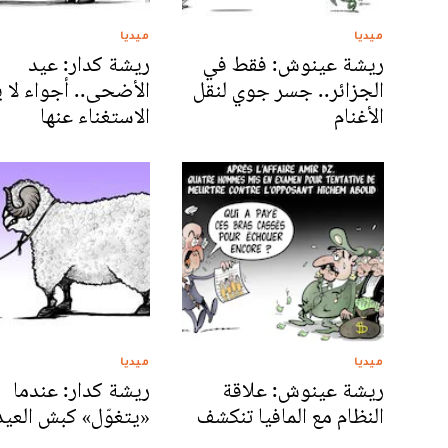
ميديا
ميديا
ريشة عينوش: فقط في
ريشة كدار: عيد
الجزائر.. جسر جوي لنقل
الأضحى.. أجواء لا 
الأغنام
الاستغناء عنها
ميديا
ميديا
ريشة عينوش: علاقة
ريشة كدار: عندما
النظام مع المافيا تنكشف
«يتغوّل» كبش العيد