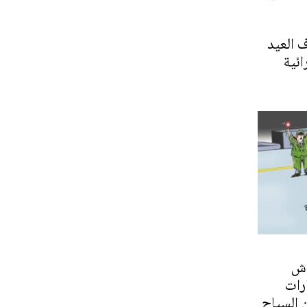
 العيد
ائية
اش
رات
ن السياح