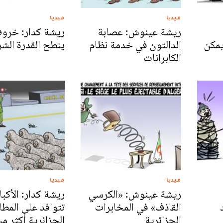
ميديا
ميديا
ريشة عينوش: عصابة
ريشة كدار: خروف
يمكن
الدالتون في خدمة نظام
ينطح القدرة الشر
الكابرانات
ميديا
ميديا
ريشة عينوش: «الكرسي
ريشة كدار: الأكب
القاذف» في المخابرات
تتوافد على المطا
الجزائرية
الجزائرية أكثر م