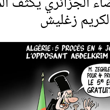
ء الجزائري يكثف الم
لكريم زغليش