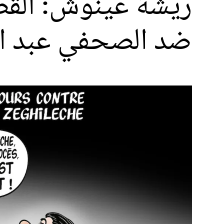
ريشة عينوش: القضا
ضد الصحفي عبد ا