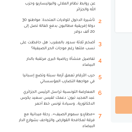
عن روابط نظام الملالي والبوليساريو وحزب
الله والجزائر
تأشيرة الدخول للولايات المتحدة: مواطنو 30
2
دولة إفريقية مطالبون بدفع كفالة تصل إلى
20 ألف دولار
أضخم ثلاثة سدود بالمغرب: هل حافظت على
3
نسب ملئها رغم موجات الحر الصيفية؟
تفاصيل منشأة رياضية كبرى مرتقبة بالدار
4
البيضاء
حرب الأرقام تعمق أزمة سبتة وتضع إسبانيا
5
في مواجهة التضارب المؤسساتي
المعارضة التونسية تراسل الرئيس الجزائري
6
عبد المجيد تبون: دعمك لقيس سعيد يكرس
الدكتاتورية.. وسيادة تونس خط أحمر
«مطارِدو سموم الصيف».. رحلة ميدانية مع
7
فرقة لمكافحة القوارض والزواحف بشوارع الدار
البيضاء