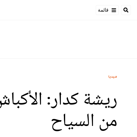
قائمة
ميديا
ريشة كدار: الأكباش
من السياح