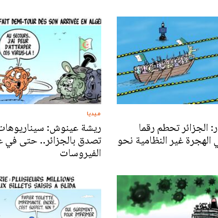
ميديا
: الجزائر تحطم رقما
ريشة عينوش: سيناريوهات 
 الهجرة غير النظامية نحو
تصدق بالجزائر.. حتى في ع
الفيروسات