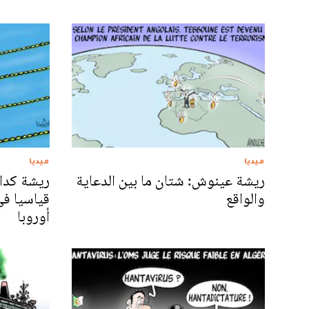
ميديا
ميديا
ريشة عينوش: شتان ما بين الدعاية
ريشة كدار
والواقع
قياسيا في
أوروبا