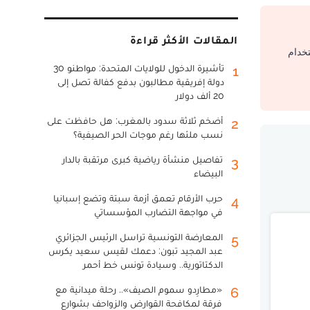
المقالات الأكثر قراءة
تخدام
تأشيرة الدخول للولايات المتحدة: مواطنو 30
1
دولة إفريقية مطالبون بدفع كفالة تصل إلى
20 ألف دولار
أضخم ثلاثة سدود بالمغرب: هل حافظت على
2
نسب ملئها رغم موجات الحر الصيفية؟
تفاصيل منشأة رياضية كبرى مرتقبة بالدار
3
البيضاء
حرب الأرقام تعمق أزمة سبتة وتضع إسبانيا
4
في مواجهة التضارب المؤسساتي
المعارضة التونسية تراسل الرئيس الجزائري
5
عبد المجيد تبون: دعمك لقيس سعيد يكرس
الدكتاتورية.. وسيادة تونس خط أحمر
«مطارِدو سموم الصيف».. رحلة ميدانية مع
6
فرقة لمكافحة القوارض والزواحف بشوارع