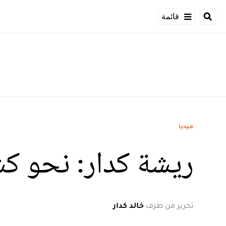
قائمة
ميديا
ريشة كدار: نحو كش
تحرير من طرف
خالد كدار