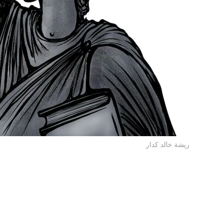
ريشة خالد كدار