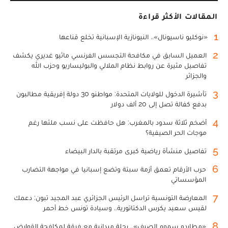
المقالات الأكثر قراءة
1
«نوكليو ناسيونال».. النيونازية الإسبانية تخلع قناعها
2
العميل السابق في مكافحة التجسس الفرنسي ماثيو غديري يكشف
تفاصيل مثيرة عن روابط نظام الملالي والبوليساريو وحزب الله
والجزائر
3
تأشيرة الدخول للولايات المتحدة: مواطنو 30 دولة إفريقية مطالبون
بدفع كفالة تصل إلى 20 ألف دولار
4
أضخم ثلاثة سدود بالمغرب: هل حافظت على نسب ملئها رغم
موجات الحر الصيفية؟
5
تفاصيل منشأة رياضية كبرى مرتقبة بالدار البيضاء
6
حرب الأرقام تعمق أزمة سبتة وتضع إسبانيا في مواجهة التضارب
المؤسساتي
7
المعارضة التونسية تراسل الرئيس الجزائري عبد المجيد تبون: دعمك
لقيس سعيد يكرس الدكتاتورية.. وسيادة تونس خط أحمر
8
«مطارِدو سموم الصيف».. رحلة ميدانية مع فرقة لمكافحة القوارض