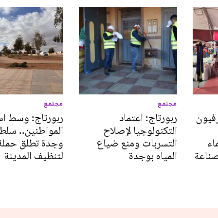
مجتمع
مجتمع
فيون
ربورتاج: اعتماد
ربورتاج: وسط ا
التكنولوجيا لإصلاح
المواطنين.. سلط
اء
التسربات ومنع ضياع
وجدة تطلق حملة
ناعة
المياه بوجدة
لتنظيف المدينة