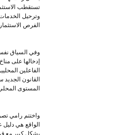
تستقطب الاستثما
وترحيل الخدمات، 
الفرص الاستثماري
وفي السياق نفسه،
إدخالها على مناخ
الفاعلين المحليي
القانون الجديد س
المستوى المحلي، 
واختتم رامي تصري
الواقع هي دليل ع
بشكل كبير مع قر