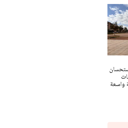
ستحسان
ات
 واسعة