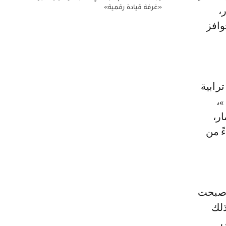
«غرفة قيادة رقمية»
،
وافز
رابية
»،
مار،
ً من
 أصبحت
ذلك
ي