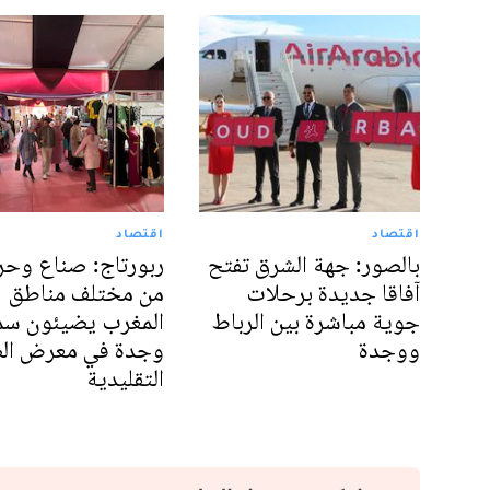
اقتصاد
اقتصاد
بالصور: جهة الشرق تفتح
ربورتاج: صناع وحر
آفاقا جديدة برحلات
من مختلف مناطق
جوية مباشرة بين الرباط
المغرب يضيئون سم
ووجدة
وجدة في معرض الص
التقليدية