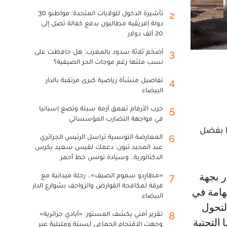
تأشيرة الدخول للولايات المتحدة: مواطنو 30
2
دولة إفريقية مطالبون بدفع كفالة تصل إلى
20 ألف دولار
أضخم ثلاثة سدود بالمغرب: هل حافظت على
3
نسب ملئها رغم موجات الحر الصيفية؟
تفاصيل منشأة رياضية كبرى مرتقبة بالدار
4
البيضاء
حرب الأرقام تعمق أزمة سبتة وتضع إسبانيا
5
في مواجهة التضارب المؤسساتي
ا بفضل
المعارضة التونسية تراسل الرئيس الجزائري
6
عبد المجيد تبون: دعمك لقيس سعيد يكرس
الدكتاتورية.. وسيادة تونس خط أحمر
«مطارِدو سموم الصيف».. رحلة ميدانية مع
7
فرقة لمكافحة القوارض والزواحف بشوارع الدار
لهامة في
البيضاء
لتحول
تقرير أمني يكشف المستور: «أيادي جزائرية»
8
التحتية
وجهت الاقتحام الجماعي لسبتة ومليلية عبر