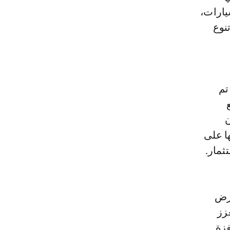
يارات،
نوع
تم
ن
ا على
ثمار.
أرض
زز
فزة