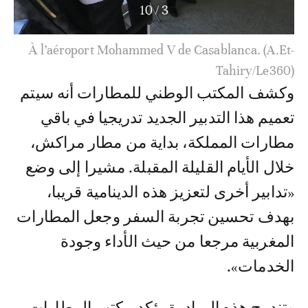
10
/
4
À l’aéroport Mohammed V de Casablanca. (A.Et-
Tahiry/Le360)
وكشف المكتب الوطني للمطارات أنه سيتم
تعميم هذا التدبير الجديد تدريجيا في باقي
مطارات المملكة، بداية من مطار مراكش،
خلال الأيام القليلة المقبلة. مشيرا إلى وضع
«تدابير أخرى لتعزيز هذه الدينامية قريبا،
بهدف تحسين تجربة السفر وجعل المطارات
المغربية مرجعا من حيث الأداء وجودة
الخدمات».
وتندرج هذه المبادرة يؤكد مكتب المطارات،