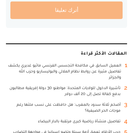
أترك تعليقا
المقالات الأكثر قراءة
1
العميل السابق في مكافحة التجسس الفرنسي ماثيو غديري يكشف
تفاصيل مثيرة عن روابط نظام الملالي والبوليساريو وحزب الله
والجزائر
2
تأشيرة الدخول للولايات المتحدة: مواطنو 30 دولة إفريقية مطالبون
بدفع كفالة تصل إلى 20 ألف دولار
3
أضخم ثلاثة سدود بالمغرب: هل حافظت على نسب ملئها رغم
موجات الحر الصيفية؟
4
تفاصيل منشأة رياضية كبرى مرتقبة بالدار البيضاء
5
حرب الأرقام تعمق أزمة سبتة وتضع إسبانيا في مواجهة التضارب