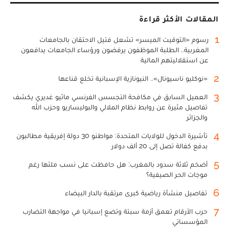
المقالات الأكثر قراءة
1
رسوم «التوقيت الميسر» تشعل فتيل الاحتقان بالجامعات
المغربية.. الطلبة الموظفون يرفضون ورؤساء الجامعات يدافعون
عن استقلاليتهم المالية
2
«نوكليو ناسيونال».. النيونازية الإسبانية تخلع قناعها
3
العميل السابق في مكافحة التجسس الفرنسي ماثيو غديري يكشف
تفاصيل مثيرة عن روابط نظام الملالي والبوليساريو وحزب الله
والجزائر
4
تأشيرة الدخول للولايات المتحدة: مواطنو 30 دولة إفريقية مطالبون
بدفع كفالة تصل إلى 20 ألف دولار
5
أضخم ثلاثة سدود بالمغرب: هل حافظت على نسب ملئها رغم
موجات الحر الصيفية؟
6
تفاصيل منشأة رياضية كبرى مرتقبة بالدار البيضاء
7
حرب الأرقام تعمق أزمة سبتة وتضع إسبانيا في مواجهة التضارب
المؤسساتي