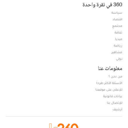
360 في نقرة واحدة
سياسة
اقتصاد
مجتمع
ثقافة
ميديا
Opens in new window
رياضة
مشاهير
دولي
معلومات عنا
من نحن ؟
الأسئلة الأكثر طرحا
للإعلان على موقعنا
بيانات قانونية
للإتصال بنا
أرشيف