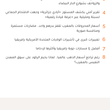
والزواحف بشوارع الدار البيضاء
4
تقرير أمني يكشف المستور: «أيادي جزائرية» وجهت الاقتحام الجماعي
لسبتة ومليلية عبر «غرفة قيادة رقمية»
5
أسعار المحروقات بالمغرب تقفز بدرهم واحد.. مضاربات مستمرة
ومنافسة صورية
6
تغييرات كبرى في تأشيرات الولايات المتحدة الأمريكية بإفريقيا
7
أفضل 5 مسارات جوية بإفريقيا وأكثرها ازدحاما
8
رغم تراجع أسعار الذهب عالميا.. لماذا يخيم الركود على سوق المعدن
النفيس بالمغرب؟