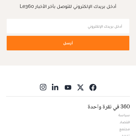
أدخل بريدك الإلكتروني للتوصل بآخر الأخبار Le360
أرسل
ns in new window
360 في نقرة واحدة
سياسة
اقتصاد
مجتمع
ثقافة