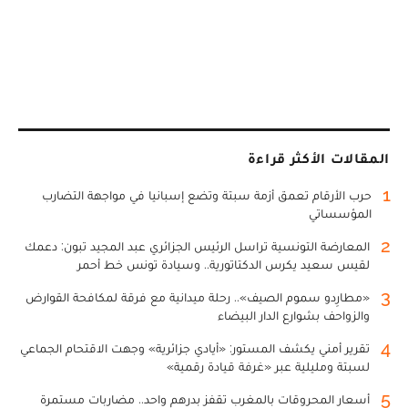
المقالات الأكثر قراءة
1
حرب الأرقام تعمق أزمة سبتة وتضع إسبانيا في مواجهة التضارب
المؤسساتي
2
المعارضة التونسية تراسل الرئيس الجزائري عبد المجيد تبون: دعمك
لقيس سعيد يكرس الدكتاتورية.. وسيادة تونس خط أحمر
3
«مطارِدو سموم الصيف».. رحلة ميدانية مع فرقة لمكافحة القوارض
والزواحف بشوارع الدار البيضاء
4
تقرير أمني يكشف المستور: «أيادي جزائرية» وجهت الاقتحام الجماعي
لسبتة ومليلية عبر «غرفة قيادة رقمية»
5
أسعار المحروقات بالمغرب تقفز بدرهم واحد.. مضاربات مستمرة