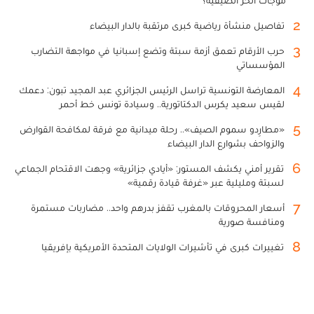
موجات الحر الصيفية؟
2
تفاصيل منشأة رياضية كبرى مرتقبة بالدار البيضاء
3
حرب الأرقام تعمق أزمة سبتة وتضع إسبانيا في مواجهة التضارب
المؤسساتي
4
المعارضة التونسية تراسل الرئيس الجزائري عبد المجيد تبون: دعمك
لقيس سعيد يكرس الدكتاتورية.. وسيادة تونس خط أحمر
5
«مطارِدو سموم الصيف».. رحلة ميدانية مع فرقة لمكافحة القوارض
والزواحف بشوارع الدار البيضاء
6
تقرير أمني يكشف المستور: «أيادي جزائرية» وجهت الاقتحام الجماعي
لسبتة ومليلية عبر «غرفة قيادة رقمية»
7
أسعار المحروقات بالمغرب تقفز بدرهم واحد.. مضاربات مستمرة
ومنافسة صورية
8
تغييرات كبرى في تأشيرات الولايات المتحدة الأمريكية بإفريقيا