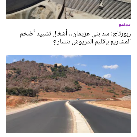
مجتمع
ربورتاج: سد بني عزيمان.. أشغال تشييد أضخم
المشاريع بإقليم الدريوش تتسارع