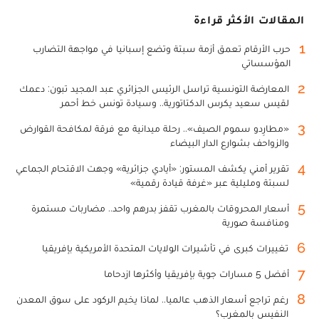
المقالات الأكثر قراءة
1
حرب الأرقام تعمق أزمة سبتة وتضع إسبانيا في مواجهة التضارب
المؤسساتي
2
المعارضة التونسية تراسل الرئيس الجزائري عبد المجيد تبون: دعمك
لقيس سعيد يكرس الدكتاتورية.. وسيادة تونس خط أحمر
3
«مطارِدو سموم الصيف».. رحلة ميدانية مع فرقة لمكافحة القوارض
والزواحف بشوارع الدار البيضاء
4
تقرير أمني يكشف المستور: «أيادي جزائرية» وجهت الاقتحام الجماعي
لسبتة ومليلية عبر «غرفة قيادة رقمية»
5
أسعار المحروقات بالمغرب تقفز بدرهم واحد.. مضاربات مستمرة
ومنافسة صورية
6
تغييرات كبرى في تأشيرات الولايات المتحدة الأمريكية بإفريقيا
7
أفضل 5 مسارات جوية بإفريقيا وأكثرها ازدحاما
8
رغم تراجع أسعار الذهب عالميا.. لماذا يخيم الركود على سوق المعدن
النفيس بالمغرب؟