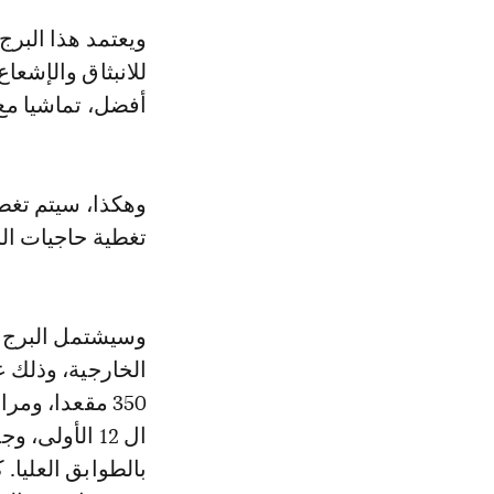
ويعتمد هذا البرج، الأعلى في إفريقيا بارتفاع 250 مترا، والذي يعد بمثابة رمز
للانبثاق والإشعا
أفضل، تماشيا مع
وهكذا، سيتم تغطي
تغطية حاجيات الب
وسيشتمل البرج ا
350 مقعدا، و
بالطوابق العليا.