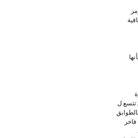
قية
نها
ة
اعة للعرض تتسع ل
بالطوابق
(55 شقة)، وفندق فاخر