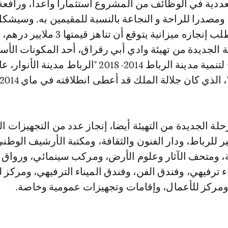
ددية في الوظائف من المشروع استثمارا واعدا، ورافعة 
ومصدرا للراحة و النجاعة بالنسبة للمقيمين به. وسيشكل
البرج، الذي سيتطلب إنجازه ميزانية يتوقع أن تناهز قيمتها
 الجديدة من تهيئة وادي أبي رقراق، أحد المكونات الأس
البرنامج المندمج لتنمية مدينة الرباط 2014- 2018 "الرباط مدينة ا
 الذي كان جلالة الملك قد أعطى انطلاقته في ماي 2014.
ة الجديدة من التهيئة أيضا، إنجاز عدد من التجهيزات ال
 للرباط، ودار الفنون والثقافة، ومكتبة الأرشيف الوطن
ة، ومتحف الآثار وعلوم الأرض، ومركب سينمائي، ورواق
ء ترفيهي، وفندق الفن، وفندق الميناء الترفيهي، ومركز 
ومركز للأعمال، وإقامات وتجهيزات عمومية وخاصة.