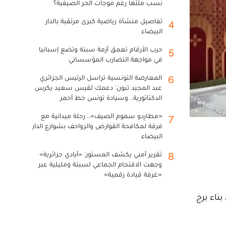
نسب ملئها رغم موجات الحر الصيفية؟
تفاصيل منشأة رياضية كبرى مرتقبة بالدار
4
البيضاء
حرب الأرقام تعمق أزمة سبتة وتضع إسبانيا
5
في مواجهة التضارب المؤسساتي
المعارضة التونسية تراسل الرئيس الجزائري
6
عبد المجيد تبون: دعمك لقيس سعيد يكرس
الدكتاتورية.. وسيادة تونس خط أحمر
«مطارِدو سموم الصيف».. رحلة ميدانية مع
7
فرقة لمكافحة القوارض والزواحف بشوارع الدار
البيضاء
تقرير أمني يكشف المستور: «أيادي جزائرية»
8
وجهت الاقتحام الجماعي لسبتة ومليلية عبر
«غرفة قيادة رقمية»
ناء برج