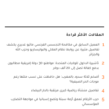
المقالات الأكثر قراءة
1
العميل السابق في مكافحة التجسس الفرنسي ماثيو غديري يكشف
تفاصيل مثيرة عن روابط نظام الملالي والبوليساريو وحزب الله
والجزائر
2
تأشيرة الدخول للولايات المتحدة: مواطنو 30 دولة إفريقية مطالبون
بدفع كفالة تصل إلى 20 ألف دولار
3
أضخم ثلاثة سدود بالمغرب: هل حافظت على نسب ملئها رغم
موجات الحر الصيفية؟
4
تفاصيل منشأة رياضية كبرى مرتقبة بالدار البيضاء
5
حرب الأرقام تعمق أزمة سبتة وتضع إسبانيا في مواجهة التضارب
المؤسساتي