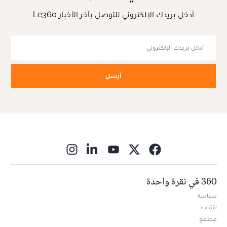
أدخل بريدك الإلكتروني للتوصل بآخر الأخبار Le360
أرسل
ns in new window
360 في نقرة واحدة
سياسة
اقتصاد
مجتمع