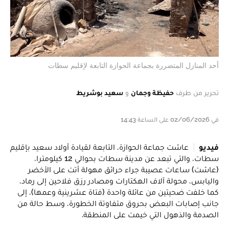
أحد المنازل المتضررة بجماعة الحوازة التابعة لإقليم سطات
تحرير من طرف
حفيظة وجمان
و
سعيد بوشريط
في 02/06/2026 على الساعة 14:43
فيديو
​عاشت جماعة الحوازة، التابعة لقيادة أولاد سعيد بإقليم
سطات، والتي تبعد عن مدينة سطات بحوالي 12 كيلومترا،
(عاشت) ساعات عصيبة جراء حرائق مهولة أتت على الأخضر
واليابس، محولة آلاف الهكتارات ومصادر رزق فلاحين إلى رماد،
كما خلفت ضحيتين من عائلة واحدة (فتاة عشرينية وعمها)، إلى
جانب إصابات البعض بحروق متفاوتة الخطورة، وسط حالة من
الصدمة والذهول التي خيمت على المنطقة.