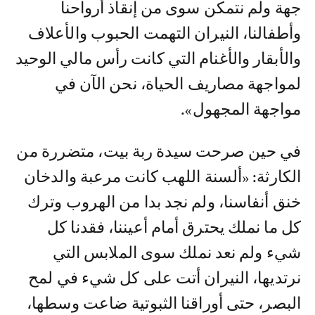
جهة ولم نتمكن سوى من إنقاذ أرواحنا
وأطفالنا، النيران التهمت الحبوب والأعلاف
والأبقار والأغنام التي كانت رأس مالي الوحيد
لمواجهة مصاريف الحياة، نحن الآن في
مواجهة المجهول».
في حين صرحت سيدة ربة بيت، متضررة من
الكارثة: «ألسنة اللهب كانت مرعبة والدخان
خنق أنفاسنا، ولم نجد بدا من الهروب وترك
كل ما نملك يحترق أمام أعيننا، فقدنا كل
شيء ولم نعد نملك سوى الملابس التي
نرتديها، النيران أتت على كل شيء في لمح
البصر، حتى أوراقنا الثبوتية ضاعت وسطها،