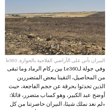
6
/
4
النيران تأتي على الأراضي الفلاحية بالحوازة. le360
و​في جولة لـLe360 بين ركام الرماد وما تبقى
من المحاصيل، التقينا ببعض المتضررين
الذين تحدثوا بحرقة عن حجم الفاجعة، حيث
أوضح ​عبد الكبير، وهو كساب متضرر، قائلا:
«لم نعد نملك شيئا، النيران حاصرتنا من كل