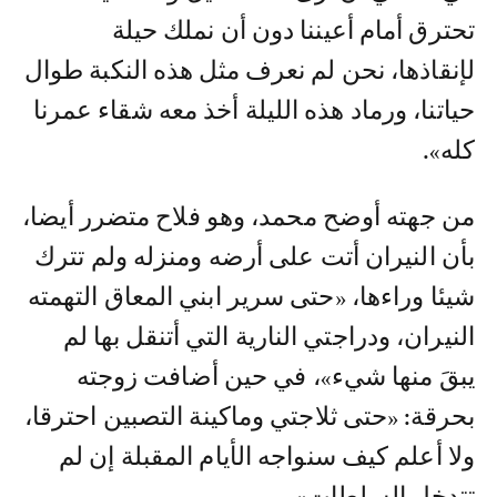
تحترق أمام أعيننا دون أن نملك حيلة
لإنقاذها، نحن لم نعرف مثل هذه النكبة طوال
حياتنا، ورماد هذه الليلة أخذ معه شقاء عمرنا
كله».
من جهته أوضح محمد، وهو فلاح متضرر أيضا،
بأن النيران أتت على أرضه ومنزله ولم تترك
شيئا وراءها، «حتى سرير ابني المعاق التهمته
النيران، ودراجتي النارية التي أتنقل بها لم
يبقَ منها شيء»، في حين أضافت زوجته
بحرقة: «حتى ثلاجتي وماكينة التصبين احترقا،
ولا أعلم كيف سنواجه الأيام المقبلة إن لم
تتدخل السلطات».