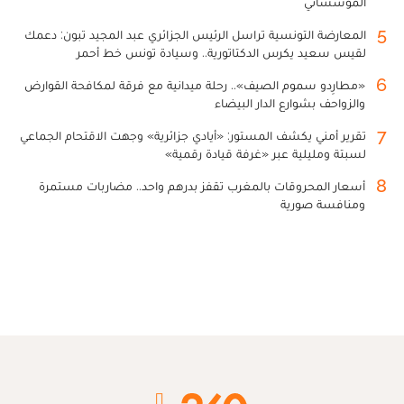
المؤسساتي
5
المعارضة التونسية تراسل الرئيس الجزائري عبد المجيد تبون: دعمك
لقيس سعيد يكرس الدكتاتورية.. وسيادة تونس خط أحمر
6
«مطارِدو سموم الصيف».. رحلة ميدانية مع فرقة لمكافحة القوارض
والزواحف بشوارع الدار البيضاء
7
تقرير أمني يكشف المستور: «أيادي جزائرية» وجهت الاقتحام الجماعي
لسبتة ومليلية عبر «غرفة قيادة رقمية»
8
أسعار المحروقات بالمغرب تقفز بدرهم واحد.. مضاربات مستمرة
ومنافسة صورية