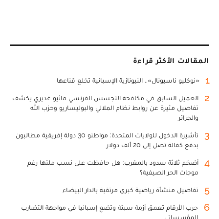
المقالات الأكثر قراءة
1
«نوكليو ناسيونال».. النيونازية الإسبانية تخلع قناعها
2
العميل السابق في مكافحة التجسس الفرنسي ماثيو غديري يكشف
تفاصيل مثيرة عن روابط نظام الملالي والبوليساريو وحزب الله
والجزائر
3
تأشيرة الدخول للولايات المتحدة: مواطنو 30 دولة إفريقية مطالبون
بدفع كفالة تصل إلى 20 ألف دولار
4
أضخم ثلاثة سدود بالمغرب: هل حافظت على نسب ملئها رغم
موجات الحر الصيفية؟
5
تفاصيل منشأة رياضية كبرى مرتقبة بالدار البيضاء
6
حرب الأرقام تعمق أزمة سبتة وتضع إسبانيا في مواجهة التضارب
المؤسساتي