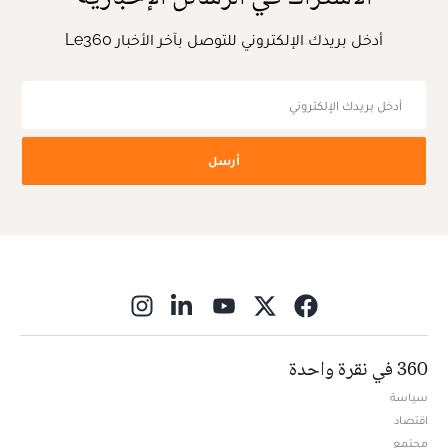
أدخل بريدك الإلكتروني للتوصل بآخر الأخبار Le360
أرسل
ns in new window
360 في نقرة واحدة
سياسة
اقتصاد
مجتمع