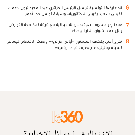
6
المعارضة التونسية تراسل الرئيس الجزائري عبد المجيد تبون: دعمك
لقيس سعيد يكرس الدكتاتورية.. وسيادة تونس خط أحمر
7
«مطارِدو سموم الصيف».. رحلة ميدانية مع فرقة لمكافحة القوارض
والزواحف بشوارع الدار البيضاء
8
تقرير أمني يكشف المستور: «أيادي جزائرية» وجهت الاقتحام الجماعي
لسبتة ومليلية عبر «غرفة قيادة رقمية»
الاشتراك في الرسائل الإخبارية