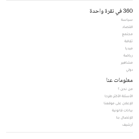
360 في نقرة واحدة
سياسة
اقتصاد
مجتمع
ثقافة
ميديا
Opens in new window
رياضة
مشاهير
دولي
معلومات عنا
من نحن ؟
الأسئلة الأكثر طرحا
للإعلان على موقعنا
بيانات قانونية
للإتصال بنا
أرشيف