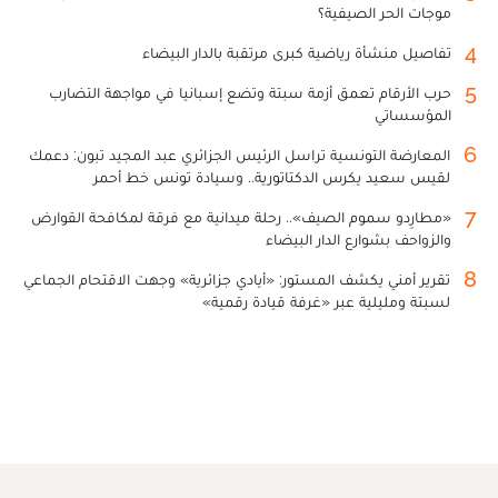
موجات الحر الصيفية؟
4
تفاصيل منشأة رياضية كبرى مرتقبة بالدار البيضاء
5
حرب الأرقام تعمق أزمة سبتة وتضع إسبانيا في مواجهة التضارب
المؤسساتي
6
المعارضة التونسية تراسل الرئيس الجزائري عبد المجيد تبون: دعمك
لقيس سعيد يكرس الدكتاتورية.. وسيادة تونس خط أحمر
7
«مطارِدو سموم الصيف».. رحلة ميدانية مع فرقة لمكافحة القوارض
والزواحف بشوارع الدار البيضاء
8
تقرير أمني يكشف المستور: «أيادي جزائرية» وجهت الاقتحام الجماعي
لسبتة ومليلية عبر «غرفة قيادة رقمية»