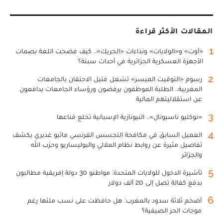
المقالات الأكثر قراءة
1
«أوت» و«الولايات» ونداءات «الحريك».. كيف فضحت اللغة بصمات
الأجهزة العسكرية الجزائرية في أحداث سبتة؟
2
رسوم «التوقيت الميسر» تشعل فتيل الاحتقان بالجامعات
المغربية.. الطلبة الموظفون يرفضون ورؤساء الجامعات يدافعون
عن استقلاليتهم المالية
3
«نوكليو ناسيونال».. النيونازية الإسبانية تخلع قناعها
4
العميل السابق في مكافحة التجسس الفرنسي ماثيو غديري يكشف
تفاصيل مثيرة عن روابط نظام الملالي والبوليساريو وحزب الله
والجزائر
5
تأشيرة الدخول للولايات المتحدة: مواطنو 30 دولة إفريقية مطالبون
بدفع كفالة تصل إلى 20 ألف دولار
6
أضخم ثلاثة سدود بالمغرب: هل حافظت على نسب ملئها رغم
موجات الحر الصيفية؟