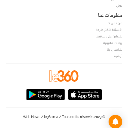
دولي
معلومات عنا
من نحن ؟
الأسئلة الأكثر طرحا
للإعلان على موقعنا
بيانات قانونية
للإتصال بنا
أرشيف
© Web News / le360.ma / Tous droits réservés 2023