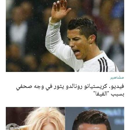
مشاهير
فيديو. كريستيانو رونالدو يثور في وجه صحفي
بسبب "الفيفا"