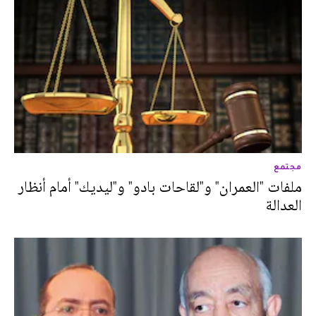
مجتمع
ملفات "العمران" و"لقاحات بادو" و"ليديك" أمام أنظار
العدالة