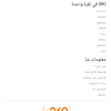
360 في نقرة واحدة
سياسة
اقتصاد
مجتمع
ثقافة
ميديا
Opens in new window
رياضة
مشاهير
دولي
معلومات عنا
من نحن ؟
الأسئلة الأكثر طرحا
للإعلان على موقعنا
بيانات قانونية
للإتصال بنا
أرشيف