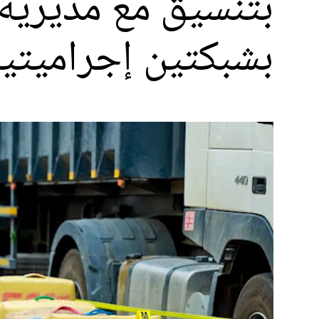
بتنسيق مع مديرية ا
بشبكتين إجراميتين