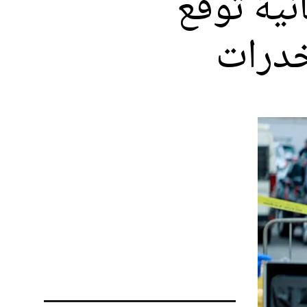
نية توقع
خدرات