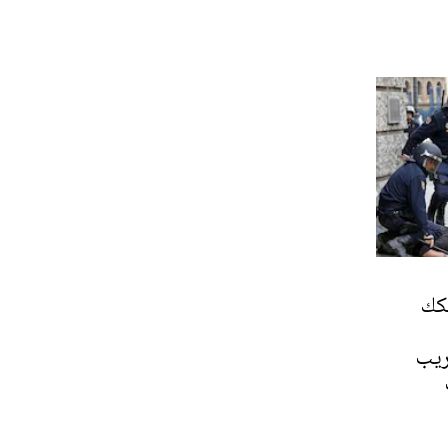
فكك
ريب