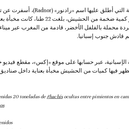
20 شخصا، وحجز كمية ضخمة من الحشيش، بلغت 22 طنا، كانت مخب
دة محملة بالفلفل الأخضر، قادمة من المغرب عبر ميناء 
م قادش جنوب إسبانيا.
إسبانية، عبر حسابها على موقع «إكس»، مقطع فيديو خ
 تظهر فيها كميات من الحشيش مخبأة بعناية داخل صناديق
enidas 20 toneladas de
#hachís
ocultas entre pimientos en cami
os
enidos