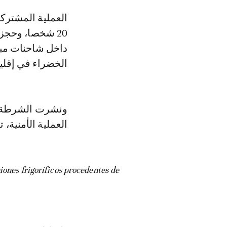
العملية المشتركة التي أطلق عليها اسم «رادنور» (Radnor)، أسفرت عن توقيف
داخل شاحنات مبر
الخضراء في إقلي
ونشرت الشرطة ال
العملية الأمنية،
ones frigoríficos procedentes de