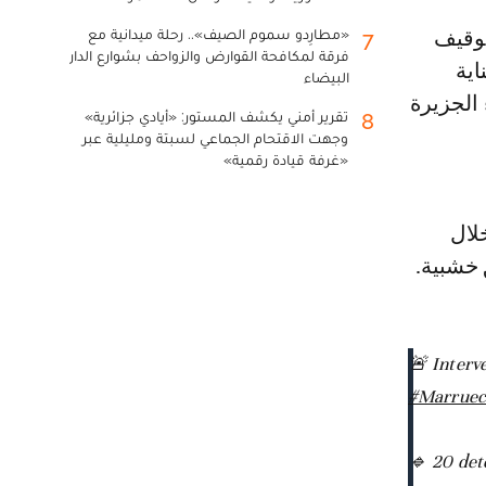
«مطارِدو سموم الصيف».. رحلة ميدانية مع
7
فرقة لمكافحة القوارض والزواحف بشوارع الدار
أة بعناية
البيضاء
الجزيرة
تقرير أمني يكشف المستور: «أيادي جزائرية»
8
وجهت الاقتحام الجماعي لسبتة ومليلية عبر
«غرفة قيادة رقمية»
لال
 خشبية.
🚨 Interv
#Marruec
🔹 20 det