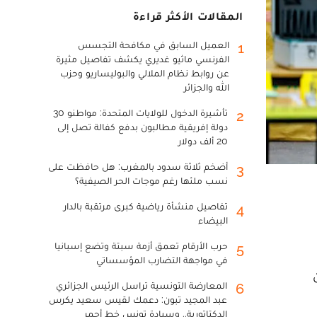
المقالات الأكثر قراءة
العميل السابق في مكافحة التجسس
1
الفرنسي ماثيو غديري يكشف تفاصيل مثيرة
عن روابط نظام الملالي والبوليساريو وحزب
الله والجزائر
تأشيرة الدخول للولايات المتحدة: مواطنو 30
2
دولة إفريقية مطالبون بدفع كفالة تصل إلى
20 ألف دولار
أضخم ثلاثة سدود بالمغرب: هل حافظت على
3
نسب ملئها رغم موجات الحر الصيفية؟
تفاصيل منشأة رياضية كبرى مرتقبة بالدار
4
البيضاء
حرب الأرقام تعمق أزمة سبتة وتضع إسبانيا
5
في مواجهة التضارب المؤسساتي
المعارضة التونسية تراسل الرئيس الجزائري
6
عبد المجيد تبون: دعمك لقيس سعيد يكرس
الدكتاتورية.. وسيادة تونس خط أحمر