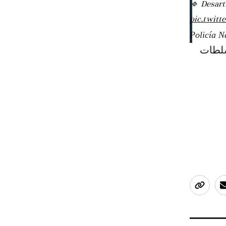
🔹 Desart
pic.twitt
لسلطات