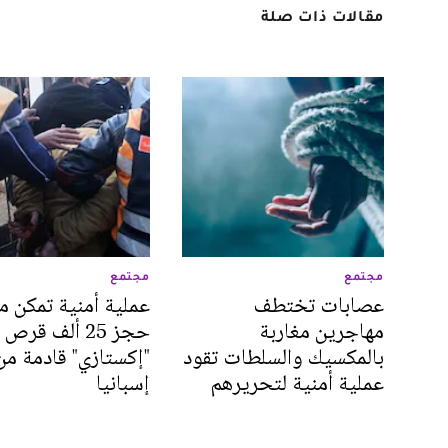
مقالات ذات صلة
مجتمع
مجتمع
عصابات تختطف
عملية أمنية تمكن م
مهاجرين مغاربة
حجز 25 ألف قرص
بالمكسيك والسلطات تقود
"إكستازي" قادمة من
عملية أمنية لتحريرهم
إسبانيا