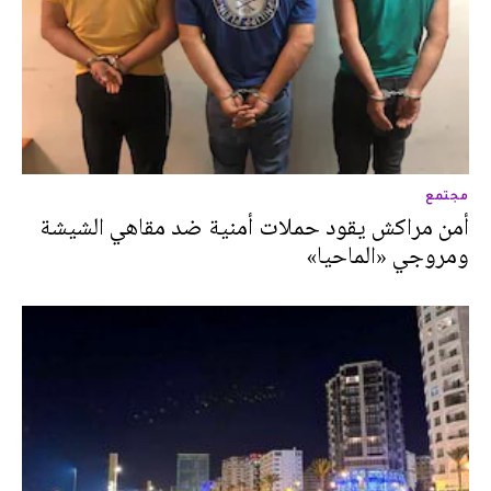
مجتمع
أمن مراكش يقود حملات أمنية ضد مقاهي الشيشة
ومروجي «الماحيا»