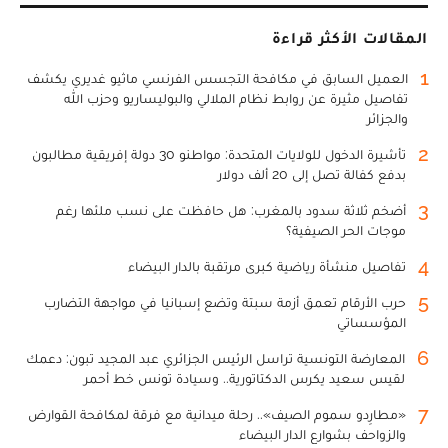
المقالات الأكثر قراءة
1
العميل السابق في مكافحة التجسس الفرنسي ماثيو غديري يكشف
تفاصيل مثيرة عن روابط نظام الملالي والبوليساريو وحزب الله
والجزائر
2
تأشيرة الدخول للولايات المتحدة: مواطنو 30 دولة إفريقية مطالبون
بدفع كفالة تصل إلى 20 ألف دولار
3
أضخم ثلاثة سدود بالمغرب: هل حافظت على نسب ملئها رغم
موجات الحر الصيفية؟
4
تفاصيل منشأة رياضية كبرى مرتقبة بالدار البيضاء
5
حرب الأرقام تعمق أزمة سبتة وتضع إسبانيا في مواجهة التضارب
المؤسساتي
6
المعارضة التونسية تراسل الرئيس الجزائري عبد المجيد تبون: دعمك
لقيس سعيد يكرس الدكتاتورية.. وسيادة تونس خط أحمر
7
«مطارِدو سموم الصيف».. رحلة ميدانية مع فرقة لمكافحة القوارض
والزواحف بشوارع الدار البيضاء