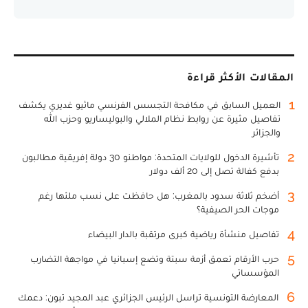
المقالات الأكثر قراءة
1
العميل السابق في مكافحة التجسس الفرنسي ماثيو غديري يكشف
تفاصيل مثيرة عن روابط نظام الملالي والبوليساريو وحزب الله
والجزائر
2
تأشيرة الدخول للولايات المتحدة: مواطنو 30 دولة إفريقية مطالبون
بدفع كفالة تصل إلى 20 ألف دولار
3
أضخم ثلاثة سدود بالمغرب: هل حافظت على نسب ملئها رغم
موجات الحر الصيفية؟
4
تفاصيل منشأة رياضية كبرى مرتقبة بالدار البيضاء
5
حرب الأرقام تعمق أزمة سبتة وتضع إسبانيا في مواجهة التضارب
المؤسساتي
6
المعارضة التونسية تراسل الرئيس الجزائري عبد المجيد تبون: دعمك