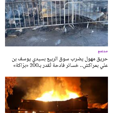
مجتمع
حريق مهول يضرب سوق الربيع بسيدي يوسف بن
علي بمراكش.. خسائر فادحة تُقدر بـ200 «برّاكة»