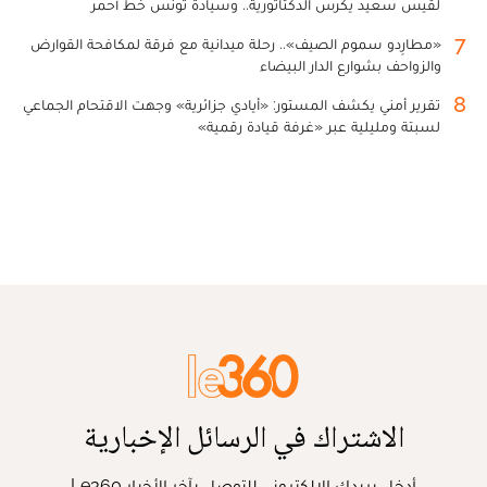
لقيس سعيد يكرس الدكتاتورية.. وسيادة تونس خط أحمر
7
«مطارِدو سموم الصيف».. رحلة ميدانية مع فرقة لمكافحة القوارض
والزواحف بشوارع الدار البيضاء
8
تقرير أمني يكشف المستور: «أيادي جزائرية» وجهت الاقتحام الجماعي
لسبتة ومليلية عبر «غرفة قيادة رقمية»
الاشتراك في الرسائل الإخبارية
أدخل بريدك الإلكتروني للتوصل بآخر الأخبار Le360