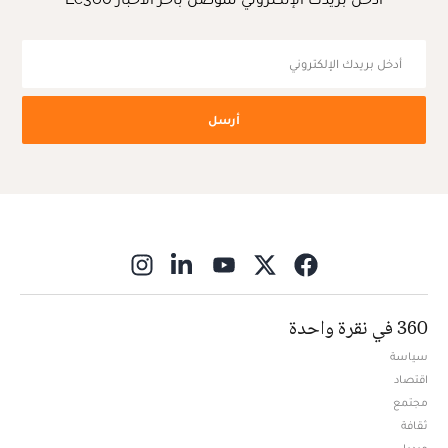
أرسل
ns in new window
360 في نقرة واحدة
سياسة
اقتصاد
مجتمع
ثقافة