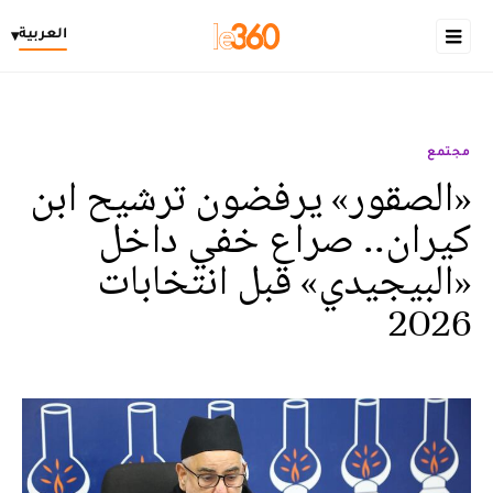
العربية
▾
مجتمع
«الصقور» يرفضون ترشيح ابن
كيران.. صراع خفي داخل
«البيجيدي» قبل انتخابات
2026