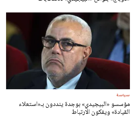
سياسة
مؤسسو «البيجيدي» بوجدة ينددون بـ«استعلاء
القيادة» ويفكون الارتباط