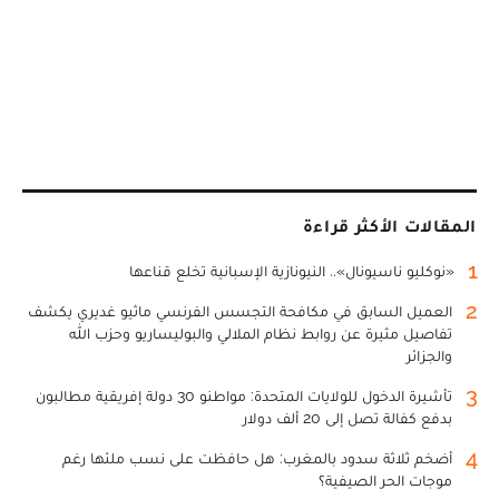
المقالات الأكثر قراءة
1
«نوكليو ناسيونال».. النيونازية الإسبانية تخلع قناعها
2
العميل السابق في مكافحة التجسس الفرنسي ماثيو غديري يكشف
تفاصيل مثيرة عن روابط نظام الملالي والبوليساريو وحزب الله
والجزائر
3
تأشيرة الدخول للولايات المتحدة: مواطنو 30 دولة إفريقية مطالبون
بدفع كفالة تصل إلى 20 ألف دولار
4
أضخم ثلاثة سدود بالمغرب: هل حافظت على نسب ملئها رغم
موجات الحر الصيفية؟