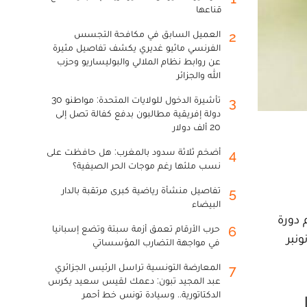
قناعها
العميل السابق في مكافحة التجسس
2
الفرنسي ماثيو غديري يكشف تفاصيل مثيرة
عن روابط نظام الملالي والبوليساريو وحزب
الله والجزائر
تأشيرة الدخول للولايات المتحدة: مواطنو 30
3
دولة إفريقية مطالبون بدفع كفالة تصل إلى
20 ألف دولار
أضخم ثلاثة سدود بالمغرب: هل حافظت على
4
نسب ملئها رغم موجات الحر الصيفية؟
تفاصيل منشأة رياضية كبرى مرتقبة بالدار
5
البيضاء
م دورة
حرب الأرقام تعمق أزمة سبتة وتضع إسبانيا
6
س، على البوابة الإلكترونية للوزارة www.men.gov.ma، والتي ستستمر إلى غاية يوم الإثنين 30 نونبر
في مواجهة التضارب المؤسساتي
المعارضة التونسية تراسل الرئيس الجزائري
7
عبد المجيد تبون: دعمك لقيس سعيد يكرس
الدكتاتورية.. وسيادة تونس خط أحمر