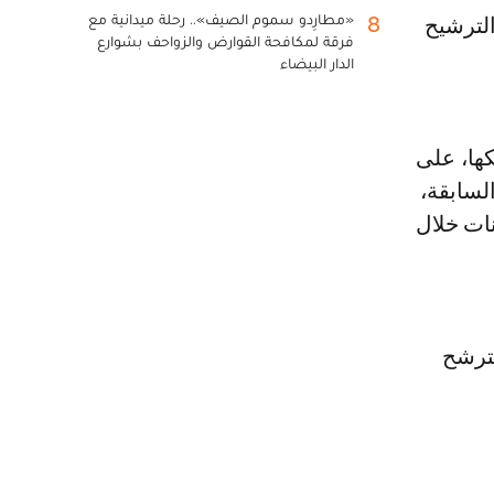
«مطارِدو سموم الصيف».. رحلة ميدانية مع
8
الترشيح
فرقة لمكافحة القوارض والزواحف بشوارع
الدار البيضاء
ها، على
لسابقة،
نات خلال
مترشح