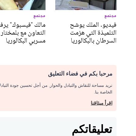
مجتمع
مجتمع
فيديو. الملك يوشح
مالك "فيسبوك" ير
التلميذة التي هزمت
التعاون مع بلمختار
السرطان بالبكالوريا
مسربي البكالوريا
مرحبا بكم في فضاء التعليق
نريد مساحة للنقاش والتبادل والحوار. من أجل تحسين جودة التباد
الخاصة بنا.
اقرأ ميثاقنا
تعليقاتكم