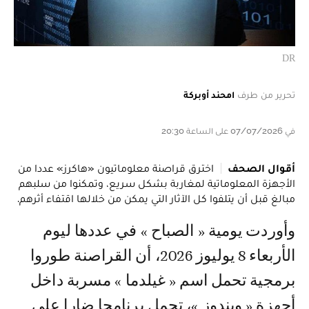
DR
تحرير من طرف
امحند أوبركة
في 07/07/2026 على الساعة 20:30
أقوال الصحف
اخترق قراصنة معلوماتيون «هاكرز» عددا من
الأجهزة المعلوماتية لمغاربة بشكل سريع، وتمكنوا من سلبهم
مبالغ قبل أن يتلفوا كل الآثار التي يمكن من خلالها اقتفاء أثرهم.
وأوردت يومية « الصباح » في عددها ليوم
الأربعاء 8 يوليوز 2026، أن القراصنة طوروا
برمجية تحمل اسم « غيلدما » مسربة داخل
أجهزة « ويندوز »، تحمل برنامجا ضارا على