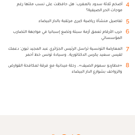
4
أضخم ثلاثة سدود بالمغرب: هل حافظت على نسب ملئها رغم
موجات الحر الصيفية؟
5
تفاصيل منشأة رياضية كبرى مرتقبة بالدار البيضاء
6
حرب الأرقام تعمق أزمة سبتة وتضع إسبانيا في مواجهة التضارب
المؤسساتي
7
المعارضة التونسية تراسل الرئيس الجزائري عبد المجيد تبون: دعمك
لقيس سعيد يكرس الدكتاتورية.. وسيادة تونس خط أحمر
8
«مطارِدو سموم الصيف».. رحلة ميدانية مع فرقة لمكافحة القوارض
والزواحف بشوارع الدار البيضاء