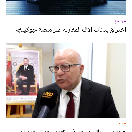
مجتمع
اختراق بيانات آلاف المغاربة عبر منصة «بوكينغ»
ميديا
هجوم سيبراني يستهدف «كنوبس»: السغروشني