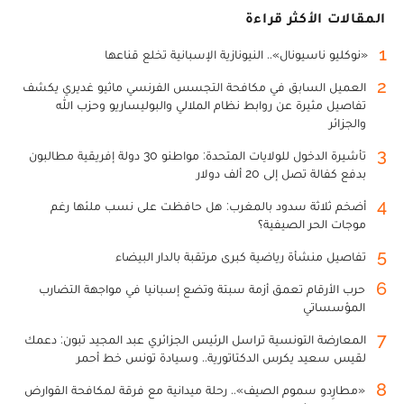
المقالات الأكثر قراءة
1
«نوكليو ناسيونال».. النيونازية الإسبانية تخلع قناعها
2
العميل السابق في مكافحة التجسس الفرنسي ماثيو غديري يكشف
تفاصيل مثيرة عن روابط نظام الملالي والبوليساريو وحزب الله
والجزائر
3
تأشيرة الدخول للولايات المتحدة: مواطنو 30 دولة إفريقية مطالبون
بدفع كفالة تصل إلى 20 ألف دولار
4
أضخم ثلاثة سدود بالمغرب: هل حافظت على نسب ملئها رغم
موجات الحر الصيفية؟
5
تفاصيل منشأة رياضية كبرى مرتقبة بالدار البيضاء
6
حرب الأرقام تعمق أزمة سبتة وتضع إسبانيا في مواجهة التضارب
المؤسساتي
7
المعارضة التونسية تراسل الرئيس الجزائري عبد المجيد تبون: دعمك
لقيس سعيد يكرس الدكتاتورية.. وسيادة تونس خط أحمر
8
«مطارِدو سموم الصيف».. رحلة ميدانية مع فرقة لمكافحة القوارض