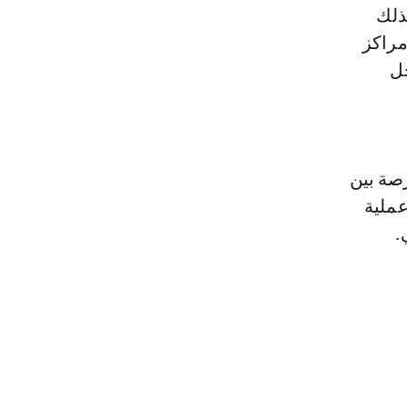
ذلك
مراكز
خل
رصة بين
عملية
.