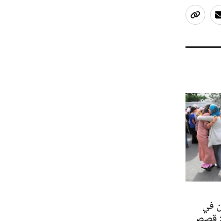
ن في
باكالوريا 2025: قصص