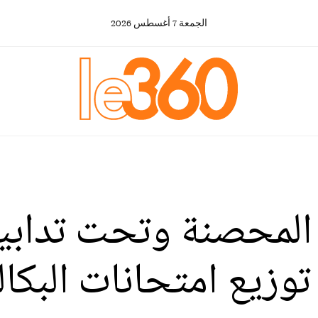
الجمعة
7
أغسطس
2026
لمحصنة وتحت تدابير
زيع امتحانات البكالور