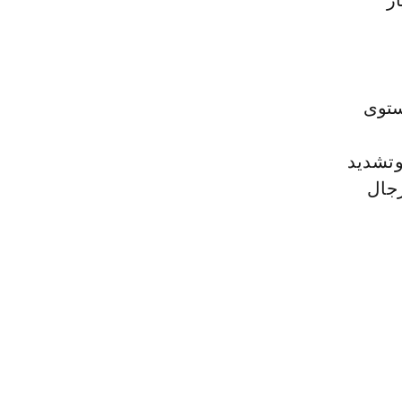
از
ستوى
وتشديد
رجال