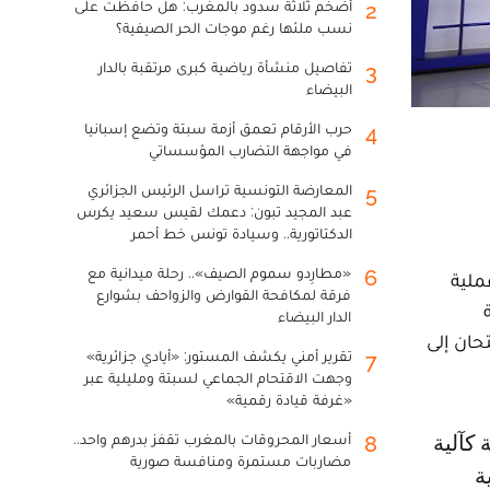
أضخم ثلاثة سدود بالمغرب: هل حافظت على
2
نسب ملئها رغم موجات الحر الصيفية؟
تفاصيل منشأة رياضية كبرى مرتقبة بالدار
3
البيضاء
حرب الأرقام تعمق أزمة سبتة وتضع إسبانيا
4
في مواجهة التضارب المؤسساتي
المعارضة التونسية تراسل الرئيس الجزائري
5
عبد المجيد تبون: دعمك لقيس سعيد يكرس
الدكتاتورية.. وسيادة تونس خط أحمر
«مطارِدو سموم الصيف».. رحلة ميدانية مع
6
الدارالبيضاء، في الساعة السادسة من صباح يوم الخميس 4 يونيو 2026، عملية
فرقة لمكافحة القوارض والزواحف بشوارع
الدار البيضاء
حان إلى
تقرير أمني يكشف المستور: «أيادي جزائرية»
7
وجهت الاقتحام الجماعي لسبتة ومليلية عبر
«غرفة قيادة رقمية»
أسعار المحروقات بالمغرب تقفز بدرهم واحد..
8
مضاربات مستمرة ومنافسة صورية
ة