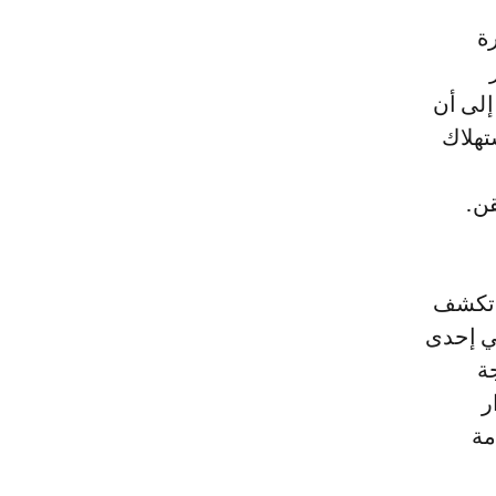
مكتب الأمم المتحدة لمكافحة المخدرات والجرائم لسنة 2016، إلى أن
1 سنة و64 تعاطى لاستهلاك
، تكشف
ي إحدى
جة
ر
، مع إقامة