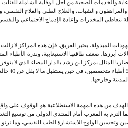
ر الرعاية والخدمات الصحية من أجل الوقاية الشاملة للفئات 
المراهقون والشباب، والعلاج الطبي والعلاج النفسي، و
ة بتعاطي المخدرات وإعادة الإدماج الاجتماعي والنفسي
ودات المبذولة، يعتبر الفريق، فإن هذه المراكز لا زالت 
لات أبرزها، ضعف طاقتها الاستيعابية، وندرة الأطباء ال
ربا المثال بمركز ابن رشد بالدار البيضاء الذي لا يتوفر 
13 سريرا فقط و5 أطباء متخصص
لمدينة وخارجها.
"الهدف من هذه المهمة الاستطلاعية هو الوقوف على واق
بما التزم به المغرب أمام المنتدى الدولي من توسيع التغط
ن وتحسين الولوج للاستشارة الطب النفسي، وما ترنو إ