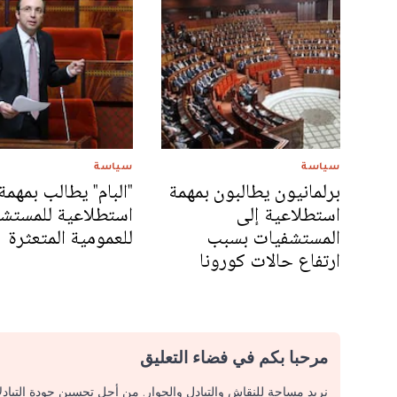
سياسة
سياسة
برلمانيون يطالبون بمهمة
"البام" يطالب بمهمة
استطلاعية إلى
استطلاعية للمستش
المستشفيات بسبب
للعمومية المتعثرة
ارتفاع حالات كورونا
مرحبا بكم في فضاء التعليق
نريد مساحة للنقاش والتبادل والحوار. من أجل تحسين جودة التباد