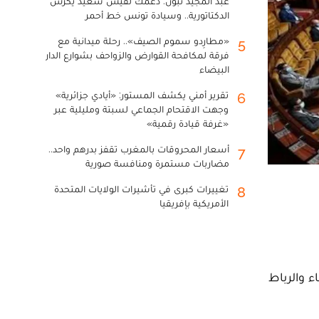
عبد المجيد تبون: دعمك لقيس سعيد يكرس
الدكتاتورية.. وسيادة تونس خط أحمر
«مطارِدو سموم الصيف».. رحلة ميدانية مع
5
فرقة لمكافحة القوارض والزواحف بشوارع الدار
البيضاء
تقرير أمني يكشف المستور: «أيادي جزائرية»
6
وجهت الاقتحام الجماعي لسبتة ومليلية عبر
«غرفة قيادة رقمية»
أسعار المحروقات بالمغرب تقفز بدرهم واحد..
7
مضاربات مستمرة ومنافسة صورية
تغييرات كبرى في تأشيرات الولايات المتحدة
8
الأمريكية بإفريقيا
ء والرباط