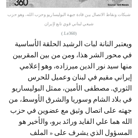
شبكات ونقاط الاتصال بين قادة جبهة البوليساريو وحزب الله، وهو حزب
شيعي لبناني قوي تابع لإيران
(Le360.)
ويعتبر النانة لبات الرشيد الحلقة الأساسية
في محور الشر هذا، ومن من بين المقربين
منها سيد نور الدين ميرزاده، وهو إعلامي
إيراني مقيم في لبنان وعميل للحرس
الثوري. مصطفى الأمين، ممثل البوليساريو
في بلاد الشام وسوريا والشرق الأوسط، من
جهته على اتصال وثيق مع عضوين في حزب
الله هما علي الفايد ورائد برو، والأخير هو
المسؤول الذي يشرف على « الملف