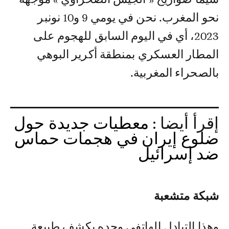
نحو المغرب. نحن في يومي 9 و10 نونبر
2023، أي في اليوم السابق للهجوم على
المطار العسكري بمنطقة أكرير البوهي
بالصحراء المغربية.
إقرأ أيضا :
معطيات جديدة حول
ضلوع إيران في هجمات حماس
ضد إسرائيل
شبكة متشعبة
وهذا التبادل الهاتفي وحده يكشف طبيعة