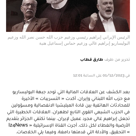
الرئيس الإيراني إبراهيم رئيسي وزعيم حزب الله حسن نصر الله وزعيم
البوليساريو إبراهيم غالي وزعيم حماس إسماعيل هنية
تحرير من طرف
طارق قطاب
في 01/12/2023 على الساعة 12:01
بعد الكشف عن العلاقات المالية التي توحد جبهة البوليساريو
مع حزب الله اللبناني وإيران، أكدت « التسريبات » الأخيرة
للمحادثات الهاتفية بين قادة الميليشيا الانفصالية ومسؤولين
في الحزب الشيعي القوي التابع لطهران، العلاقات الخطيرة التي
تجعل إبراهيم غالي مجرد عميل لإيران، بينما تكتفي الجزائر بتقديم
الأرضية والغطاء لكل ذلك. أجرت القناة الإسرائيلية « I24News
» التحقيق، والأدلة التي قدمتها دامغة. وفيما يلي الخلاصات.