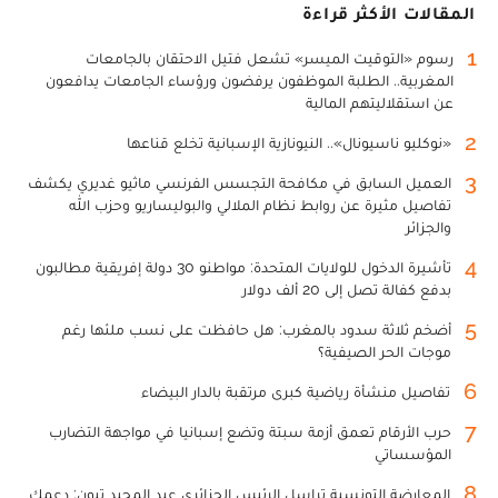
المقالات الأكثر قراءة
1
رسوم «التوقيت الميسر» تشعل فتيل الاحتقان بالجامعات
المغربية.. الطلبة الموظفون يرفضون ورؤساء الجامعات يدافعون
عن استقلاليتهم المالية
2
«نوكليو ناسيونال».. النيونازية الإسبانية تخلع قناعها
3
العميل السابق في مكافحة التجسس الفرنسي ماثيو غديري يكشف
تفاصيل مثيرة عن روابط نظام الملالي والبوليساريو وحزب الله
والجزائر
4
تأشيرة الدخول للولايات المتحدة: مواطنو 30 دولة إفريقية مطالبون
بدفع كفالة تصل إلى 20 ألف دولار
5
أضخم ثلاثة سدود بالمغرب: هل حافظت على نسب ملئها رغم
موجات الحر الصيفية؟
6
تفاصيل منشأة رياضية كبرى مرتقبة بالدار البيضاء
7
حرب الأرقام تعمق أزمة سبتة وتضع إسبانيا في مواجهة التضارب
المؤسساتي
8
المعارضة التونسية تراسل الرئيس الجزائري عبد المجيد تبون: دعمك