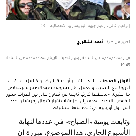
إبراهيم غالي، زعيم جبهة البوليساريو الانفصالية. . DR
تحرير من طرف
أحمد الشقوري
في 07/07/2023 على الساعة 19:45, تحديث بتاريخ 07/07/2023 على الساعة
19:45
أقوال الصحف
نبهت تقارير أوروبية إلى ضرورة تعزيز علاقات
أوروبا مع المغرب والعمل على تسوية قضية الصحراء لإجهاض
ما اعتبرته «مخططا كارثيا ناجما عن تعاون غادر بين أطراف محور
الفوضى الجديد، يهدف إلى زعزعة استقرار شمال إفريقيا ويهدد
أمن دول أوروبية في : مقدمتها إسبانيا».
وتابعت يومية «الصباح»، في عددها لنهاية
الأسبوع الجاري، هذا الموضوع، مبرزة أن