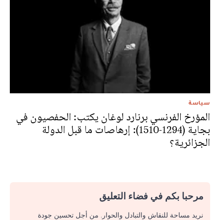
سياسة
المؤرخ الفرنسي برنارد لوغان يكتب: الحفصيون في
بجاية (1294-1510): إرهاصات ما قبل الدولة
الجزائرية؟
مرحبا بكم في فضاء التعليق
نريد مساحة للنقاش والتبادل والحوار. من أجل تحسين جودة