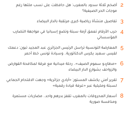
2
أضخم ثلاثة سدود بالمغرب: هل حافظت على نسب ملئها رغم
موجات الحر الصيفية؟
3
تفاصيل منشأة رياضية كبرى مرتقبة بالدار البيضاء
4
حرب الأرقام تعمق أزمة سبتة وتضع إسبانيا في مواجهة التضارب
المؤسساتي
5
المعارضة التونسية تراسل الرئيس الجزائري عبد المجيد تبون: دعمك
لقيس سعيد يكرس الدكتاتورية.. وسيادة تونس خط أحمر
6
«مطارِدو سموم الصيف».. رحلة ميدانية مع فرقة لمكافحة القوارض
والزواحف بشوارع الدار البيضاء
7
تقرير أمني يكشف المستور: «أيادي جزائرية» وجهت الاقتحام الجماعي
لسبتة ومليلية عبر «غرفة قيادة رقمية»
8
أسعار المحروقات بالمغرب تقفز بدرهم واحد.. مضاربات مستمرة
ومنافسة صورية