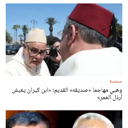
سياسة
وهبي مهاجما «صديقه» القديم: «ابن كيران يعيش
أرذل العمر»