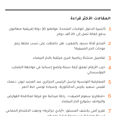
المقالات الأكثر قراءة
1
تأشيرة الدخول للولايات المتحدة: مواطنو 30 دولة إفريقية مطالبون
بدفع كفالة تصل إلى 20 ألف دولار
2
أضخم ثلاثة سدود بالمغرب: هل حافظت على نسب ملئها رغم
موجات الحر الصيفية؟
3
تفاصيل منشأة رياضية كبرى مرتقبة بالدار البيضاء
4
حرب الأرقام تعمق أزمة سبتة وتضع إسبانيا في مواجهة التضارب
المؤسساتي
5
المعارضة التونسية تراسل الرئيس الجزائري عبد المجيد تبون: دعمك
لقيس سعيد يكرس الدكتاتورية.. وسيادة تونس خط أحمر
6
«مطارِدو سموم الصيف».. رحلة ميدانية مع فرقة لمكافحة القوارض
والزواحف بشوارع الدار البيضاء
7
تقرير أمني يكشف المستور: «أيادي جزائرية» وجهت الاقتحام الجماعي
لسبتة ومليلية عبر «غرفة قيادة رقمية»