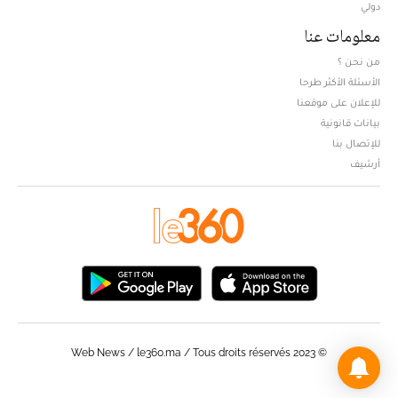
دولي
معلومات عنا
من نحن ؟
الأسئلة الأكثر طرحا
للإعلان على موقعنا
بيانات قانونية
للإتصال بنا
أرشيف
© Web News / le360.ma / Tous droits réservés 2023