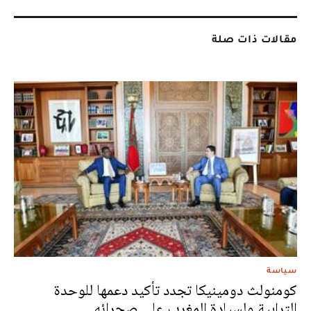
مقالات ذات صلة
سياسة
كومنولث دومينيكا تجدد تأكيد دعمها للوحدة
الترابية ولسيادة المغرب على صحرائه