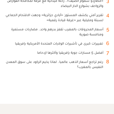
3
«مطارِدو سموم الصيف».. رحلة ميدانية مع فرقة لمكافحة القوارض
والزواحف بشوارع الدار البيضاء
4
تقرير أمني يكشف المستور: «أيادي جزائرية» وجهت الاقتحام الجماعي
لسبتة ومليلية عبر «غرفة قيادة رقمية»
5
أسعار المحروقات بالمغرب تقفز بدرهم واحد.. مضاربات مستمرة
ومنافسة صورية
6
تغييرات كبرى في تأشيرات الولايات المتحدة الأمريكية بإفريقيا
7
أفضل 5 مسارات جوية بإفريقيا وأكثرها ازدحاما
8
رغم تراجع أسعار الذهب عالميا.. لماذا يخيم الركود على سوق المعدن
النفيس بالمغرب؟