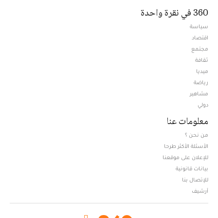
360 في نقرة واحدة
سياسة
اقتصاد
مجتمع
ثقافة
ميديا
Opens in new window
رياضة
مشاهير
دولي
معلومات عنا
من نحن ؟
الأسئلة الأكثر طرحا
للإعلان على موقعنا
بيانات قانونية
للإتصال بنا
أرشيف