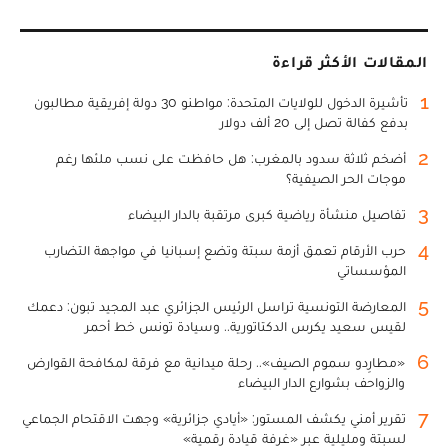
المقالات الأكثر قراءة
1
تأشيرة الدخول للولايات المتحدة: مواطنو 30 دولة إفريقية مطالبون
بدفع كفالة تصل إلى 20 ألف دولار
2
أضخم ثلاثة سدود بالمغرب: هل حافظت على نسب ملئها رغم
موجات الحر الصيفية؟
3
تفاصيل منشأة رياضية كبرى مرتقبة بالدار البيضاء
4
حرب الأرقام تعمق أزمة سبتة وتضع إسبانيا في مواجهة التضارب
المؤسساتي
5
المعارضة التونسية تراسل الرئيس الجزائري عبد المجيد تبون: دعمك
لقيس سعيد يكرس الدكتاتورية.. وسيادة تونس خط أحمر
6
«مطارِدو سموم الصيف».. رحلة ميدانية مع فرقة لمكافحة القوارض
والزواحف بشوارع الدار البيضاء
7
تقرير أمني يكشف المستور: «أيادي جزائرية» وجهت الاقتحام الجماعي
لسبتة ومليلية عبر «غرفة قيادة رقمية»