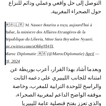
التوصل إلى حل واقعي وعملي ودائم للنزاع
حول الصحراء المغربية.
🇲🇦-🇱🇷| M. Nasser Bourita a reçu, aujourd’hui à
Rabat, la ministre des Affaires Etrangères de la
République du Liberia, Mme Sara Beysolow Nyanti.
pic.twitter.com/sObbgTbVlL
April
— Maroc Diplomatie 🇲🇦 (@MarocDiplomatie)
18, 2024
وبعدما أشاد بهذا القرار، أعرب بوريطة عن
امتنانه للجانب الليبيري على دعمه الثابت
والراسخ للوحدة الترابية للمغرب، وخاصة
موقفه الواضح الداعم لمغربية الصحراء،
والذي تعزز بفتح قنصلية عامة لليبيريا