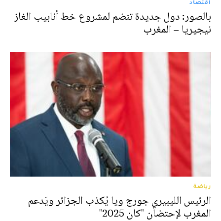
اقتصاد
بالصور: دول جديدة تنضم لمشروع خط أنابيب الغاز
نيجيريا – المغرب
رياضة
الرئيس الليبيري جورج ويا يُكذب الجزائر ويَدعم
المغرب لإحتضان "كان 2025"