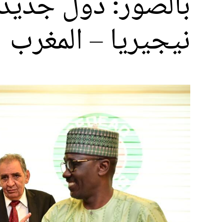
بالصور: دول جديدة
نيجيريا – المغرب