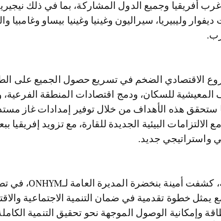
غرب أفريقيا وجميع الدول المشاركة، بما في ذلك نيجيريا
ديفوار وليبيريا، سيراليون وغينيا وغينيا بيساو وغامبيا و
رب.
ع الاقتصادي الضخم في تسريع حصول الجميع على الطا
لمعيشية للسكان، ودمج اقتصادات المنطقة الفرعية، 
 ستحقق هذه الأهداف من خلال توفير إمدادات غاز مستد
 الالتزامات البيئية الجديدة للقارة، مع تزويد إفريقيا ببع
 واستراتيجي جديد.
وفي السياق ذاته، كشفت أمينة بنخضرة المديرة
 يمثل خطوة تقدمية في ضمان التنمية الاجتماعية والاقت
قة وإمكانية الوصول الموجهة نحو تحقيق التنمية الكاملة