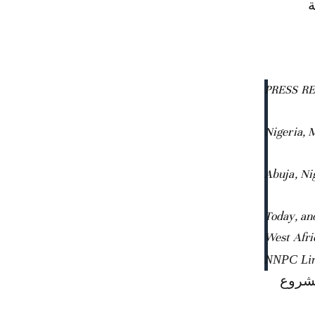
ة
PRESS R
Nigeria, 
Abuja, Ni
Today, an
West Afri
مشروع