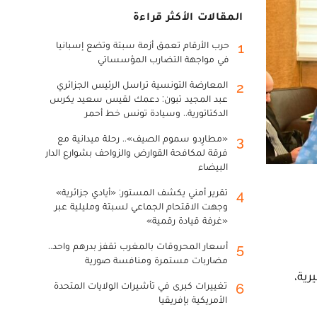
المقالات الأكثر قراءة
حرب الأرقام تعمق أزمة سبتة وتضع إسبانيا
1
في مواجهة التضارب المؤسساتي
المعارضة التونسية تراسل الرئيس الجزائري
2
عبد المجيد تبون: دعمك لقيس سعيد يكرس
الدكتاتورية.. وسيادة تونس خط أحمر
«مطارِدو سموم الصيف».. رحلة ميدانية مع
3
فرقة لمكافحة القوارض والزواحف بشوارع الدار
البيضاء
تقرير أمني يكشف المستور: «أيادي جزائرية»
4
وجهت الاقتحام الجماعي لسبتة ومليلية عبر
«غرفة قيادة رقمية»
أسعار المحروقات بالمغرب تقفز بدرهم واحد..
5
مضاربات مستمرة ومنافسة صورية
قيا (ECOWAS) بأبوجا النيجيرية،
تغييرات كبرى في تأشيرات الولايات المتحدة
6
الأمريكية بإفريقيا