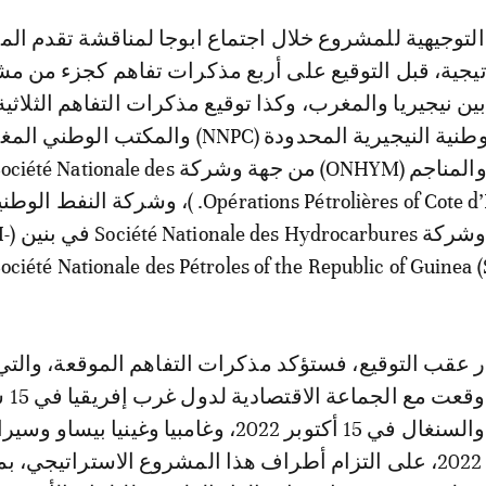
اتيجية، قبل التوقيع على أربع مذكرات تفاهم كجزء من م
ين نيجيريا والمغرب، وكذا توقيع مذكرات التفاهم الثلاثية
شركة البترول الوطنية النيجيرية المحدودة (NNPC) والمكتب الوط
للهيدروكربونات والمناجم (ONHYM) من جهة وشركة iété Nationale des
Opérations Pétrolières of Cote d’Ivoire (PETROCI). )، وشركة ال
ليبيريا (NOCAL)،
عقب التوقيع، فستؤكد مذكرات التفاهم الموقعة، والت
إلى مثيلاتها 
2022، وموريتانيا والسنغال في 15 أكتوبر 2022، وغامبيا وغينيا بيسا
وغانا في 5 دجنبر 2022، على التزام أطراف هذا المشروع الاستراتيجي، 