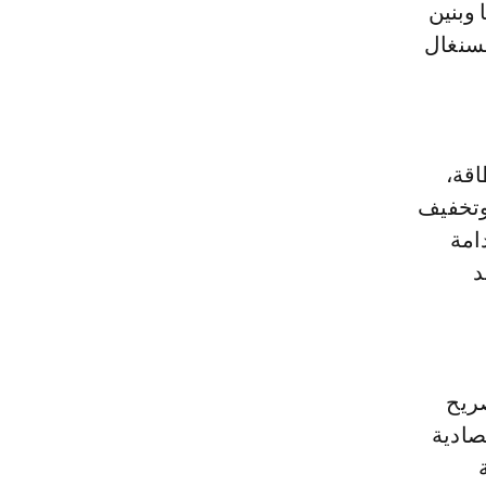
 وبنين
السنغال
قة،
وتخفيف
امة
د
 العامة لـONHYM، في تصريح
صادية