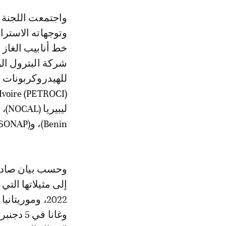
واجتمعت اللجنة التوجيهية للمشروع خلال اجتماع ابوجا لمناقشة تقدم المشروع
وتوجهاته الاستر
خط أنابيب الغاز ب
Benin)، وSociété Nationale des Pétroles of the Republic of Guinea (SONAP).
وحسب بيان صادر 