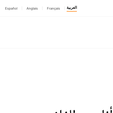
العربية
Español
|
Anglais
|
Français
|