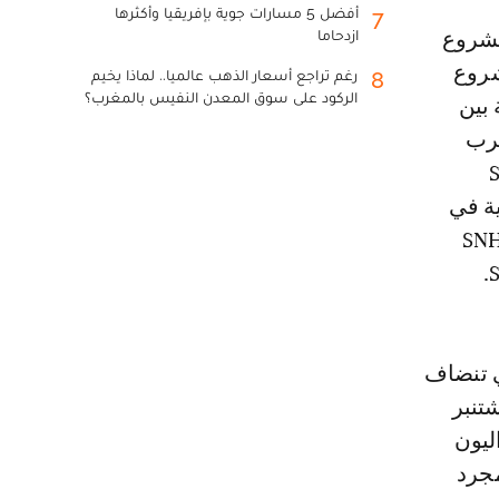
أفضل 5 مسارات جوية بإفريقيا وأكثرها
7
ازدحاما
شروع
رغم تراجع أسعار الذهب عالميا.. لماذا يخيم
8
الركود على سوق المعدن النفيس بالمغرب؟
 بين
ني المغرب
Soc
نفط الوطنية في
 وشركة Société Nationale des Hydrocarbures في بنين (SNH-
ي تنضاف
التي وقعت مع الجماعة الاقتصادية لدول غرب إفريقيا في 15 شتنبر
و وسيراليون
بمجرد