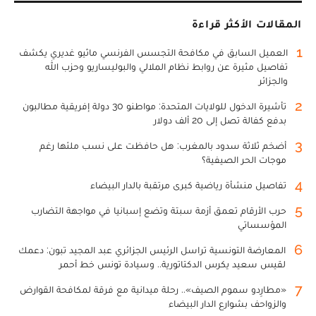
المقالات الأكثر قراءة
1
العميل السابق في مكافحة التجسس الفرنسي ماثيو غديري يكشف
تفاصيل مثيرة عن روابط نظام الملالي والبوليساريو وحزب الله
والجزائر
2
تأشيرة الدخول للولايات المتحدة: مواطنو 30 دولة إفريقية مطالبون
بدفع كفالة تصل إلى 20 ألف دولار
3
أضخم ثلاثة سدود بالمغرب: هل حافظت على نسب ملئها رغم
موجات الحر الصيفية؟
4
تفاصيل منشأة رياضية كبرى مرتقبة بالدار البيضاء
5
حرب الأرقام تعمق أزمة سبتة وتضع إسبانيا في مواجهة التضارب
المؤسساتي
6
المعارضة التونسية تراسل الرئيس الجزائري عبد المجيد تبون: دعمك
لقيس سعيد يكرس الدكتاتورية.. وسيادة تونس خط أحمر
7
«مطارِدو سموم الصيف».. رحلة ميدانية مع فرقة لمكافحة القوارض
والزواحف بشوارع الدار البيضاء