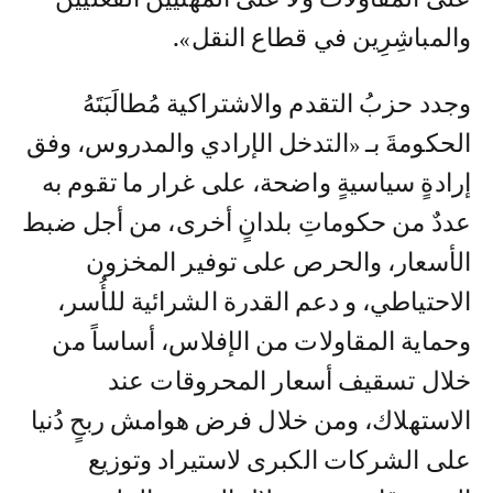
والمباشِرِين في قطاع النقل».
وجدد حزبُ التقدم والاشتراكية مُطالَبَتَهُ
الحكومةَ بـ «التدخل الإرادي والمدروس، وفق
إرادةٍ سياسيةٍ واضحة، على غرار ما تقوم به
عددٌ من حكوماتِ بلدانٍ أخرى، من أجل ضبط
الأسعار، والحرص على توفير المخزون
الاحتياطي، و دعم القدرة الشرائية للأُسر،
وحماية المقاولات من الإفلاس، أساساً من
خلال تسقيف أسعار المحروقات عند
الاستهلاك، ومن خلال فرض هوامش ربحٍ دُنيا
على الشركات الكبرى لاستيراد وتوزيع