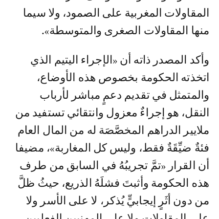
المقاولات المغربية على الصمود، ولا سيما
منها المقاولات الصغرى والمتوسطة».
وأكد المصدر ذاته أن «الإجراء اليتيم الذي
اتخذته الحكومة بخصوص هذه الأوضاع،
والمتمثل في تقديم دعمٍ مباشر لأرباب
النقل، هو إجراءٌ معزول وانتقائي تستفيد من
ملايير الدراهم المخصَّصَة له من المال العام
فئةٌ ضيِّقَةٌ فقط، وليس كل المغاربة»، مضيفا
أن القرار «تمَّ تجريبُهُ في السابق من طرف
هذه الحكومة وأثبتَ فشلَهُ الذريع، حيثُ ظلَّ
من دون أثَرٍ إيجابيٍّ يُذكر، لا على الأسر ولا
على المقاولات ولا على المهنيين الفعليين