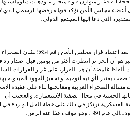
جة أنه « غير متوازن » و « متحيز ». وذهبت دبلوماسيتها 
 أعضاء مجلس الأمن تؤكد فيها « رفضها الرسمي الذي لا
ستديرة التي دعا إليها المجتمع الدولي.
 2022. المثير هو أن الجزائر انتظرت أكثر من يومين قبل إصدار رد ف
د بألفاظ غامضة أن هذا القرار، على غرار القرارات السابق
صعب يفتقر لأي نية لتوجيه أو تحفيز الجهود المبذولة به
ة مسألة الصحراء الغربية ومعالجتها بناء على عقيدة الامم
تها الحسنة في مجال تصفية الاستعمار ». والعجيب أن
ة العسكرية ترتكز في ذلك على خطة الحل الواردة في ال