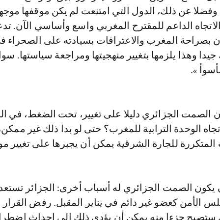
 وفضلا عن ذلك، الدول التي امتنعت لم يكن موقفها موجه
لاتجاه الداعم للمقترح المغربي واسع وأساسي الآن. تد
ن بصراحة المغرب والاعترافات بسيادته على الصحراء في
 جيدا وهذا يلزمها بتغيير منهجيتها ومراجعة سياستها. سوا
أسوأ ».
 الصمت الجزائري دليلا على تغيير، تحت الضغط، في ا
 تجاه الوحدة الترابية للمغرب؟ حتى لو بدا ذلك غير ممكن،
المتكررة للجارة الشرقية يمكن أن يجبرها على تغيير موا
 يكون الصمت الجزائري له أسباب أخرى: الجزائر تستعد
س الأمن كعضو غير دائم في يناير المقبل. رفض القرار 
تصبح جزءا منه يمكن أن يؤدي ذلك إلى إحداث اضطرا