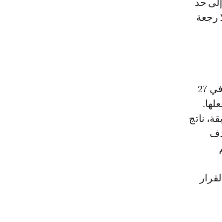
إلى حد
 رجعة
هذا الرفض تكرر بعد اعتماد قرار مجلس الأمن رقم 2654 بشأن الصحراء في 27
علها.
ة، ناتج
دف
قرار