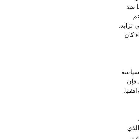
ا ضد
عم
 تزايد.
ء كان
لسياسة
 فإن
قفها.
الذي
ب.