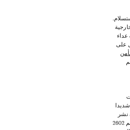
ارجية
 عداء
ل على
أمن
أمم
ت
شديدا
أنه في بيان نشر
في 31 أكتوبر 2021، رفضت الجزائر بصراحة قرار مجلس الأمن الدولي رقم 2602