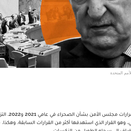
أمم المتحدة
الجزائر، التي كانت عنيفة ولم تخف 
ذي تم اعتماده يوم 30 أكتوبر الماضي، وهو القرار الذي استهدفها أكثر من القرارات السابقة. وهكذا
تنضاف إلى سجله الطويل من النكسات.