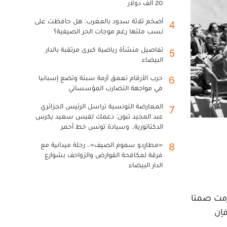
20 ألف دولار
أضخم ثلاثة سدود بالمغرب: هل حافظت على
4
نسب ملئها رغم موجات الحر الصيفية؟
تفاصيل منشأة رياضية كبرى مرتقبة بالدار
5
البيضاء
حرب الأرقام تعمق أزمة سبتة وتضع إسبانيا
6
في مواجهة التضارب المؤسساتي
المعارضة التونسية تراسل الرئيس الجزائري
7
عبد المجيد تبون: دعمك لقيس سعيد يكرس
الدكتاتورية.. وسيادة تونس خط أحمر
«مطارِدو سموم الصيف».. رحلة ميدانية مع
8
فرقة لمكافحة القوارض والزواحف بشوارع
الدار البيضاء
غضبها الشديد من قرارات مجلس الأمن بشأن الصحراء في عامي 2021 و2022، التزمت صمتا
، فإن