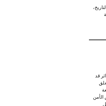
تاريخ،
ة
ئر قد
علق
ة
 عضوا في مجلس الأمن
ل