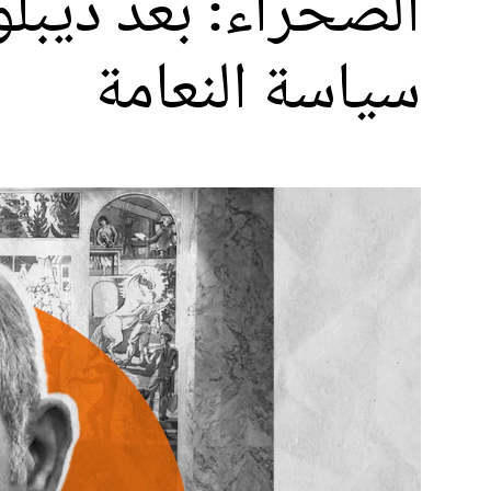
الصحراء: بعد ديبلو
سياسة النعامة