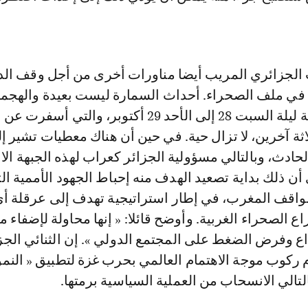
الجزائري المريب أيضا مناورات أخرى من أجل وقف ال
في ملف الصحراء. أحداث السمارة ليست بعيدة والهجما
وقعت في المدينة ليلة السبت 28 إلى الأحد 29 أكتوبر، والتي أسفر
ة آخرين، لا تزال حية. في حين أن هناك معطيات تشير إ
لحادث، وبالتالي مسؤولية الجزائر كعراب لهذه الجبهة الان
 ذلك بداية تصعيد الهدف منه إحباط الجهود الأممية ال
مواقف المغرب، في إطار استراتيجية تهدف إلى عرقلة أ
ع الصحراء الغربية. وأوضح قائلا: « إنها محاولة لإضفاء م
اع وفرض الضغط على المجتمع الدولي ». إن الثنائي الجزا
م ركوب موجة الاهتمام العالمي بحرب غزة لتطبيق « النمو
تالي الانسحاب من العملية السياسية برمتها.