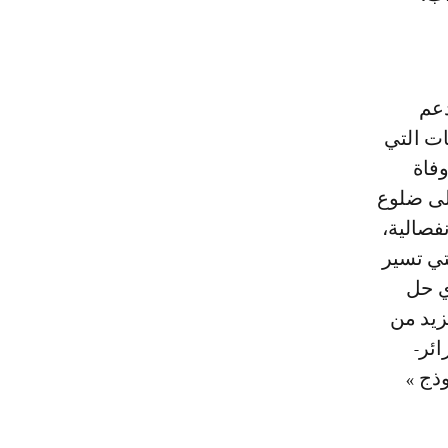
دعم
ت التي
ت عن وفاة
لى ضلوع
فصالية،
تي تسير
ي حل
زيد من
ئر-
ذج »