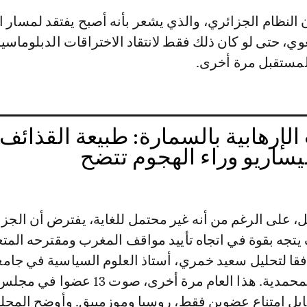
ن النظام الجزائري، والذي يشعر بأنه أصبح يفتقد لمسار ال
ي، حتى لو كان ذلك فقط لانتقاد الاختراقات الدبلوماسي
لمستقبل مرة أخرى.
لإرهابية بالسمارة: طبيعة القذائف
يساريو وراء الهجوم تتضح
ئل، على الرغم من أنه غير محتمل للغاية، يفترض أن الجزا
يتجه بقوة في اتجاه تأييد مواقف المغرب ومقترحه المت
فقا لتحليل سعيد خمري، أستاذ العلوم السياسية في جامع
الحسن الثاني بالمحمدية. هذا العام مرة أخرى، صوت 13
قابل امتناع عضوين فقط، روسيا وموزمبيق. وأوضح المحل