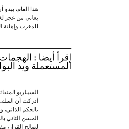
هذا العام، يبدو أ
يعاني من عجز لغو
للمغرب وإهانة ا
إقرأ أيضا :
الهجمات ا
المستعملة ويد البول
السيناريو المتفا
أدركت أن الملف 
بالحكم الذاتي، و
لصالح القرار، م