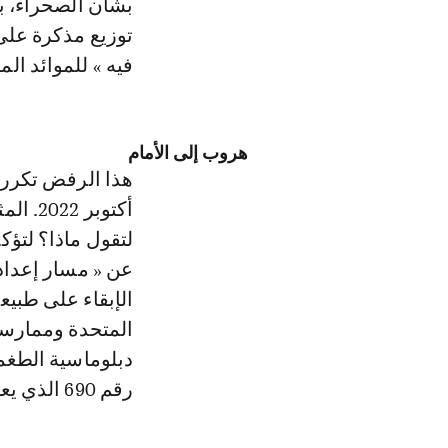
بشأن الصحراء، بح
توزيع مذكرة على
فيه » للموائد الم
هروب إلى الأمام
أكتوبر
لتقول ماذا؟ لتؤك
عن « مسار إعداد 
الإبقاء على طبيع
المتحدة وممارسا
دبلوماسية الطغم
رقم 690 الذي يعود...إلى عام 1991. وهو موقف عفا عنه الزمن.