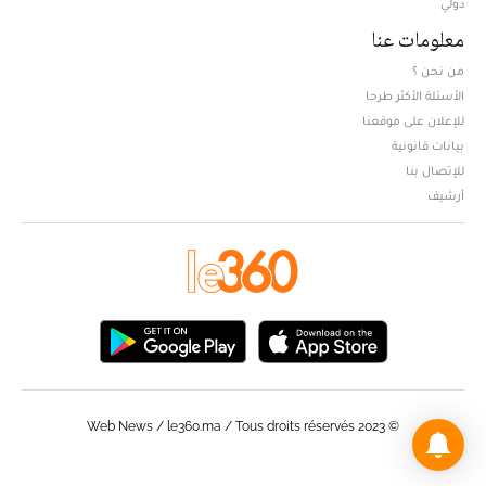
دولي
معلومات عنا
من نحن ؟
الأسئلة الأكثر طرحا
للإعلان على موقعنا
بيانات قانونية
للإتصال بنا
أرشيف
© Web News / le360.ma / Tous droits réservés 2023