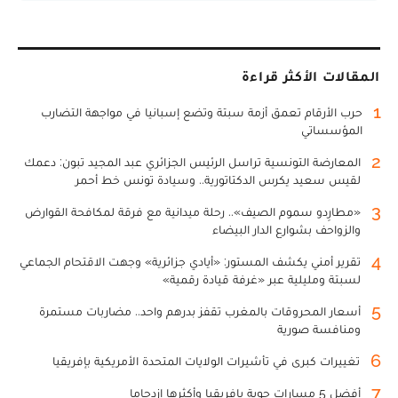
المقالات الأكثر قراءة
1
حرب الأرقام تعمق أزمة سبتة وتضع إسبانيا في مواجهة التضارب
المؤسساتي
2
المعارضة التونسية تراسل الرئيس الجزائري عبد المجيد تبون: دعمك
لقيس سعيد يكرس الدكتاتورية.. وسيادة تونس خط أحمر
3
«مطارِدو سموم الصيف».. رحلة ميدانية مع فرقة لمكافحة القوارض
والزواحف بشوارع الدار البيضاء
4
تقرير أمني يكشف المستور: «أيادي جزائرية» وجهت الاقتحام الجماعي
لسبتة ومليلية عبر «غرفة قيادة رقمية»
5
أسعار المحروقات بالمغرب تقفز بدرهم واحد.. مضاربات مستمرة
ومنافسة صورية
6
تغييرات كبرى في تأشيرات الولايات المتحدة الأمريكية بإفريقيا
7
أفضل 5 مسارات جوية بإفريقيا وأكثرها ازدحاما