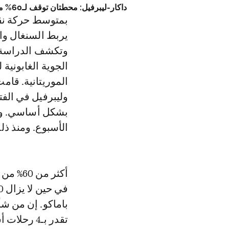
داكار-ليبرفيل: محطتان توقف لـ60% من الركاب
يربط السنغال وال
وتكشف الدراسة 
الموريتانية. قام
بشكل أساسي. وتش
الأسبوع. ومنذ ذل
أكثر م
باماكو. إن من شأ
تقدر بـ4 رحلات أسبوعية على المدى الطويل.