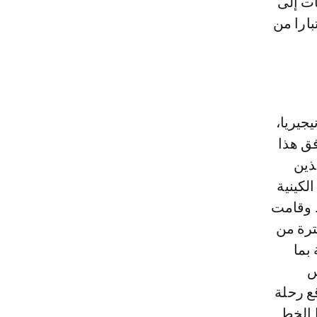
ات إلى
اه اعتبارا من
ن بين نيجيريا،
فق هذا
ذين
لكينية
. وقامت
 طائرات E190 و737-800 في الفترة من
ة بما
س
قع رحلة
 الخط