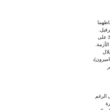
اطهما
رفيل.
وتشير الدراسة إلى أنه «لوحظ متوسط نمو قوي للفترة من 2015 إلى 2019 على
لأزمة.
نقل خلال
اميرون)،
ر
جاه، على الرغم
لات مباشرة