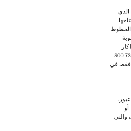
يق الذي
احها.
 الخطوط
 الجوية
كار
وليبرفيل في الفترة من فبراير إلى نهاية يوليوز 2022، باستخدام الطائرة 737-800
 فقط في
عبور.
 أو
 والتي