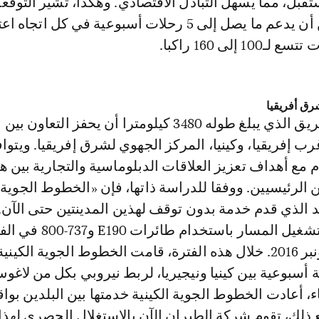
قبل، مما يسهل التبادل الاقتصادي. وهكذا، تشير التوقع
أن الطريق يمكن أن يدعم ما يصل إلى 5 رحلات أسبوعية في كل اتج
رق أفريقيا
من شأن هذا الطريق الذي يبلغ طوله 3480 كيلومترا أن يحفز التعاو
رب إفريقيا، وكينيا، المركز الجهوي لشرق إفريقيا. ويتوا
مع أهداف تعزيز العلاقات الدبلوماسية والتجارية بين ه
ن الرئيسيين. ووفقا للدراسة ذاتها، فإن «الخطوط الجوية ا
د الذي قدم خدمة بدون توقف لهذين المدينتين حتى الآن
شركة الطيران بتشغيل المسار باستخدام
يونيو 2014 إلى نونبر 2016. خلال هذه الفترة، قامت الخطوط الجوية الكيني
من 12 رحلة أسبوعية بين كينيا ونيجيريا، لربط نيروبي بكل من لاغو
اء، أعادت الخطوط الجوية الكينية خدمتها بين البلدين بوا
 ذلك، تقوم شركة الطيران الآن بالاستغلال الحصري لهذا