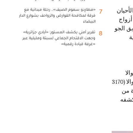
«مطارِدو سموم الصيف».. رحلة ميدانية مع
7
فرقة لمكافحة القوارض والزواحف بشوارع الدار
أزواج
البيضاء
ق الجو
تقرير أمني يكشف المستور: «أيادي جزائرية»
8
ة
وجهت الاقتحام الجماعي لسبتة ومليلية عبر
«غرفة قيادة رقمية»
أبيدجان-دوالا
(1520 كم)، أبوجا-نيروبي (3480 كم)، كيب تاون-لاغوس (4790 كم)، وداكار-دوالا (3170
ة من
كشفه