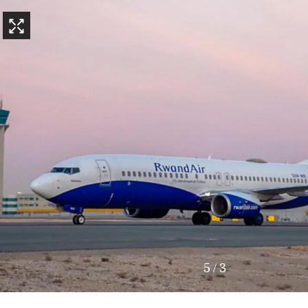
5
/
3