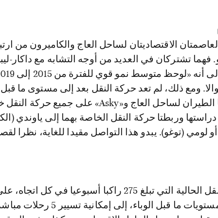
عاصمتان الاقتصاديتان لساحل العاج والكاميرون من ارتب
. فهما تشتركان في العديد من أوجه التشابه مع داكار-ليب
لا. ومع ذلك، لم تعد حركة النقل بعد إلى مستوى ما قبل ا
استحوذت شركتا الطيران لساحل العاج و«Asky» على جميع حركة ال
دراستها وربطتا حركة النقل الخاصة بهما إلى ياوندي (الك
) أو لومي (توغو). يبدو هذا التواصل مقيدا للغاية، نظرا لقص
وتشير الحركة النقل الحالية التي تبلغ 275 راكبا أسبوعيا في كل ات
من أنها أقل من مستويات ما قبل الوباء، إلى إمكانية تسيير 5 رح