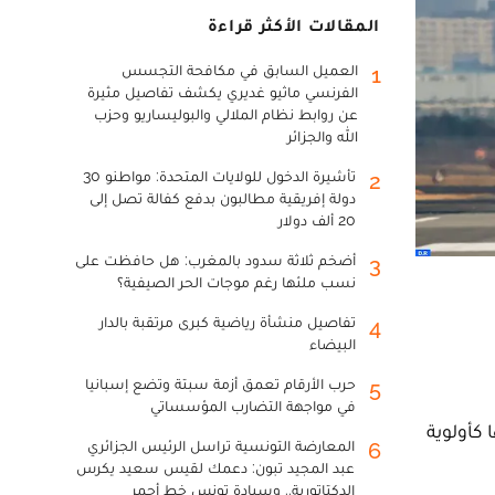
المقالات الأكثر قراءة
العميل السابق في مكافحة التجسس
1
الفرنسي ماثيو غديري يكشف تفاصيل مثيرة
عن روابط نظام الملالي والبوليساريو وحزب
الله والجزائر
تأشيرة الدخول للولايات المتحدة: مواطنو 30
2
دولة إفريقية مطالبون بدفع كفالة تصل إلى
20 ألف دولار
أضخم ثلاثة سدود بالمغرب: هل حافظت على
3
نسب ملئها رغم موجات الحر الصيفية؟
تفاصيل منشأة رياضية كبرى مرتقبة بالدار
4
البيضاء
حرب الأرقام تعمق أزمة سبتة وتضع إسبانيا
5
في مواجهة التضارب المؤسساتي
تطويرها كأولوية
المعارضة التونسية تراسل الرئيس الجزائري
6
عبد المجيد تبون: دعمك لقيس سعيد يكرس
الدكتاتورية.. وسيادة تونس خط أحمر