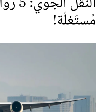
النقل
مُستَغلّة!