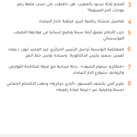
3
أضخم ثلاثة سدود بالمغرب: هل حافظت على نسب ملئها رغم
موجات الحر الصيفية؟
4
تفاصيل منشأة رياضية كبرى مرتقبة بالدار البيضاء
5
حرب الأرقام تعمق أزمة سبتة وتضع إسبانيا في مواجهة التضارب
المؤسساتي
6
المعارضة التونسية تراسل الرئيس الجزائري عبد المجيد تبون: دعمك
لقيس سعيد يكرس الدكتاتورية.. وسيادة تونس خط أحمر
7
«مطارِدو سموم الصيف».. رحلة ميدانية مع فرقة لمكافحة القوارض
والزواحف بشوارع الدار البيضاء
8
تقرير أمني يكشف المستور: «أيادي جزائرية» وجهت الاقتحام الجماعي
لسبتة ومليلية عبر «غرفة قيادة رقمية»