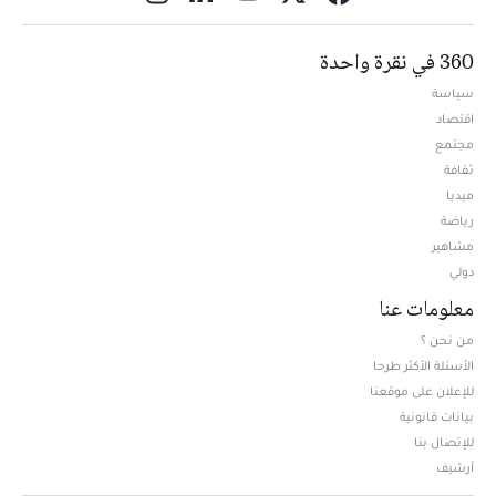
360 في نقرة واحدة
سياسة
اقتصاد
مجتمع
ثقافة
ميديا
Opens in new window
رياضة
مشاهير
دولي
معلومات عنا
من نحن ؟
الأسئلة الأكثر طرحا
للإعلان على موقعنا
بيانات قانونية
للإتصال بنا
أرشيف