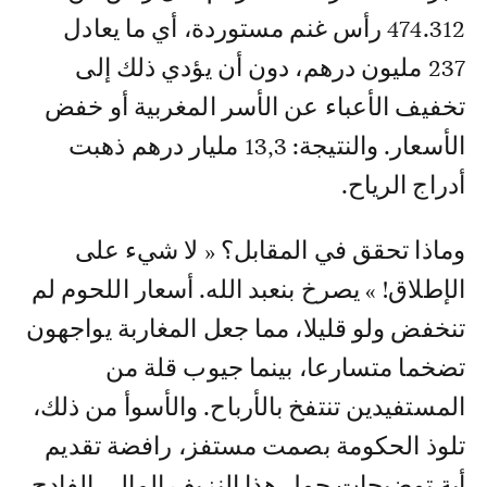
474.312 رأس غنم مستوردة، أي ما يعادل
237 مليون درهم، دون أن يؤدي ذلك إلى
تخفيف الأعباء عن الأسر المغربية أو خفض
الأسعار. والنتيجة: 13,3 مليار درهم ذهبت
أدراج الرياح.
وماذا تحقق في المقابل؟ « لا شيء على
الإطلاق! » يصرخ بنعبد الله. أسعار اللحوم لم
تنخفض ولو قليلا، مما جعل المغاربة يواجهون
تضخما متسارعا، بينما جيوب قلة من
المستفيدين تنتفخ بالأرباح. والأسوأ من ذلك،
تلوذ الحكومة بصمت مستفز، رافضة تقديم
أية توضيحات حول هذا النزيف المالي الفادح.