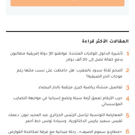
المقالات الأكثر قراءة
1
تأشيرة الدخول للولايات المتحدة: مواطنو 30 دولة إفريقية مطالبون
بدفع كفالة تصل إلى 20 ألف دولار
2
أضخم ثلاثة سدود بالمغرب: هل حافظت على نسب ملئها رغم
موجات الحر الصيفية؟
3
تفاصيل منشأة رياضية كبرى مرتقبة بالدار البيضاء
4
حرب الأرقام تعمق أزمة سبتة وتضع إسبانيا في مواجهة التضارب
المؤسساتي
5
المعارضة التونسية تراسل الرئيس الجزائري عبد المجيد تبون: دعمك
لقيس سعيد يكرس الدكتاتورية.. وسيادة تونس خط أحمر
6
«مطارِدو سموم الصيف».. رحلة ميدانية مع فرقة لمكافحة القوارض