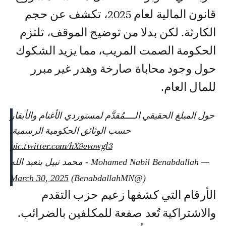
قانون المالية لعام 2025، تكشف عن حجم
الكارثة. لكن بدلا من توضيح الموقف، تلتزم
الحكومة الصمت المريب، مما يزيد الشكوك
حول وجود محاباة صارخة وهدر غير مبرر
للمال العام.
حول المبلغ الحقيقي الــــمُقدَّم لمستوردي الأغنام والأبقار
حسب الوثائق الحكومية الرسمية.
pic.twitter.com/hX9evowgl3
— Mohamed Nabil Benabdallah - محمد نبيل بنعبد الله
March 30, 2025
(@BenabdallahMN)
الأرقام التي كشفها زعيم حزب التقدم
والاشتراكية تُعد صفعة للمكلفين بالضرائب.