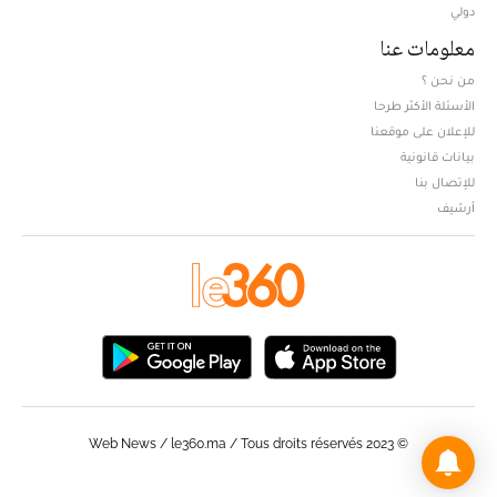
دولي
معلومات عنا
من نحن ؟
الأسئلة الأكثر طرحا
للإعلان على موقعنا
بيانات قانونية
للإتصال بنا
أرشيف
© Web News / le360.ma / Tous droits réservés 2023