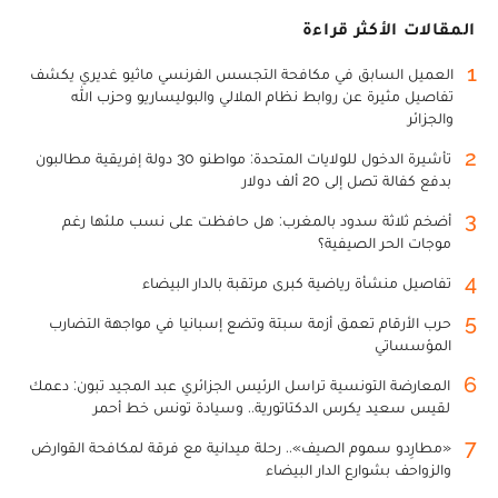
المقالات الأكثر قراءة
1
العميل السابق في مكافحة التجسس الفرنسي ماثيو غديري يكشف
تفاصيل مثيرة عن روابط نظام الملالي والبوليساريو وحزب الله
والجزائر
2
تأشيرة الدخول للولايات المتحدة: مواطنو 30 دولة إفريقية مطالبون
بدفع كفالة تصل إلى 20 ألف دولار
3
أضخم ثلاثة سدود بالمغرب: هل حافظت على نسب ملئها رغم
موجات الحر الصيفية؟
4
تفاصيل منشأة رياضية كبرى مرتقبة بالدار البيضاء
5
حرب الأرقام تعمق أزمة سبتة وتضع إسبانيا في مواجهة التضارب
المؤسساتي
6
المعارضة التونسية تراسل الرئيس الجزائري عبد المجيد تبون: دعمك
لقيس سعيد يكرس الدكتاتورية.. وسيادة تونس خط أحمر
7
«مطارِدو سموم الصيف».. رحلة ميدانية مع فرقة لمكافحة القوارض
والزواحف بشوارع الدار البيضاء