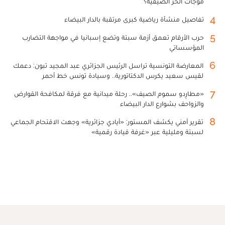
موجات الحر الصيفية؟
4
تفاصيل منشأة رياضية كبرى مرتقبة بالدار البيضاء
5
حرب الأرقام تعمق أزمة سبتة وتضع إسبانيا في مواجهة التضارب
المؤسساتي
6
المعارضة التونسية تراسل الرئيس الجزائري عبد المجيد تبون: دعمك
لقيس سعيد يكرس الدكتاتورية.. وسيادة تونس خط أحمر
7
«مطارِدو سموم الصيف».. رحلة ميدانية مع فرقة لمكافحة القوارض
والزواحف بشوارع الدار البيضاء
8
تقرير أمني يكشف المستور: «أيادي جزائرية» وجهت الاقتحام الجماعي
لسبتة ومليلية عبر «غرفة قيادة رقمية»