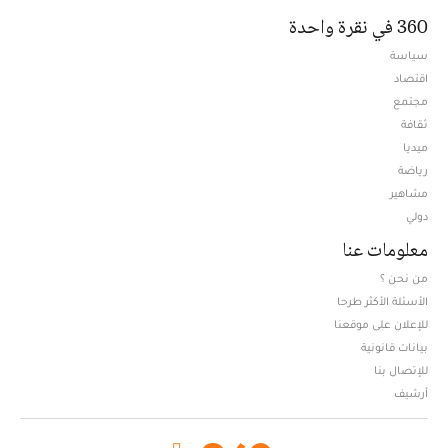
360 في نقرة واحدة
سياسة
اقتصاد
مجتمع
ثقافة
ميديا
Opens in new window
رياضة
مشاهير
دولي
معلومات عنا
من نحن ؟
الأسئلة الأكثر طرحا
للإعلان على موقعنا
بيانات قانونية
للإتصال بنا
أرشيف