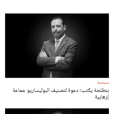
سياسة
بنطلحة يكتب: دعوة لتصنيف البوليساريو جماعة
إرهابية