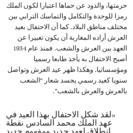
حرمتها، والذود عن حماها اعتبارا لكون الملك
رمزا للوحدة والتكامل والتماسك الترابي بين
مختلف مناطق البلاد. كما أن الاحتفال بعيد
العرش أراده المغاربة أن يكون تعبيرا عن
العهد بين العرش والشعب. فمنذ عام 1934
أصبح الاحتفال به يأخذ طابعا رسميا
ومؤسساتيا. وهكذا ظهر عيد العرش وتواصل
سنويا كعيد رسمي يجسد شعار “الشعب
بالعرش والعرش بالشعب”.
«لقد شكل الاحتفال بهذا العيد في
عهد الملك محمد السادس نقطة
انطلاق لعهد جديد ومفهوم جديد