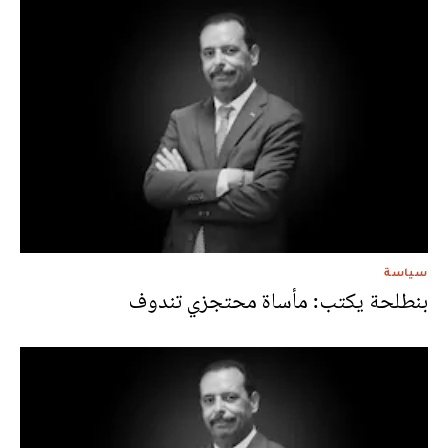
سياسة
بنطلحة يكتب: مأساة محتجزي تندوف