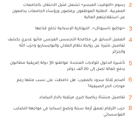
2
رسوم «التوقيت الميسر» تشعل فتيل الاحتقان بالجامعات
المغربية.. الطلبة الموظفون يرفضون ورؤساء الجامعات يدافعون
عن استقلاليتهم المالية
3
«نوكليو ناسيونال».. النيونازية الإسبانية تخلع قناعها
4
العميل السابق في مكافحة التجسس الفرنسي ماثيو غديري يكشف
تفاصيل مثيرة عن روابط نظام الملالي والبوليساريو وحزب الله
والجزائر
5
تأشيرة الدخول للولايات المتحدة: مواطنو 30 دولة إفريقية مطالبون
بدفع كفالة تصل إلى 20 ألف دولار
6
أضخم ثلاثة سدود بالمغرب: هل حافظت على نسب ملئها رغم
موجات الحر الصيفية؟
7
تفاصيل منشأة رياضية كبرى مرتقبة بالدار البيضاء
8
حرب الأرقام تعمق أزمة سبتة وتضع إسبانيا في مواجهة التضارب
المؤسساتي