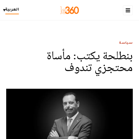
العربية
▾
سياسة
بنطلحة يكتب: مأساة
محتجزي تندوف